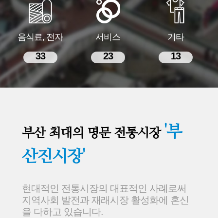
음식료, 전자
서비스
기타
33
23
13
'부
부산 최대의 명문 전통시장
산진시장'
현대적인 전통시장의 대표적인 사례로써
지역사회 발전과 재래시장 활성화에 혼신
을 다하고 있습니다.