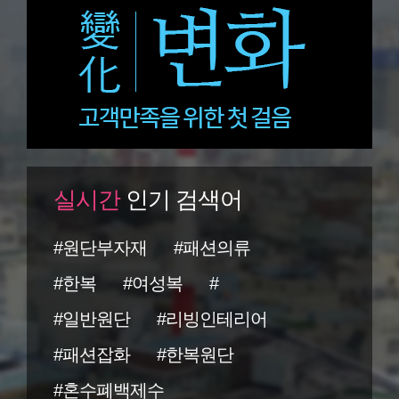
실시간
인기 검색어
#원단부자재
#패션의류
#한복
#여성복
#
#일반원단
#리빙인테리어
#패션잡화
#한복원단
#혼수폐백제수