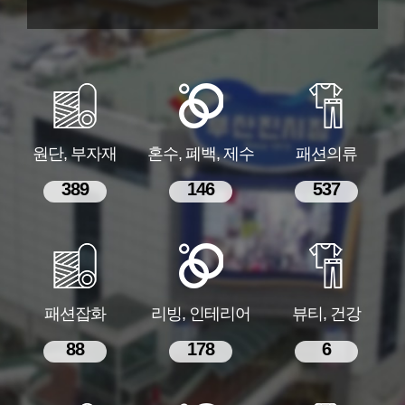
원단, 부자재
혼수, 폐백, 제수
패션의류
389
146
537
패션잡화
리빙, 인테리어
뷰티, 건강
88
178
6