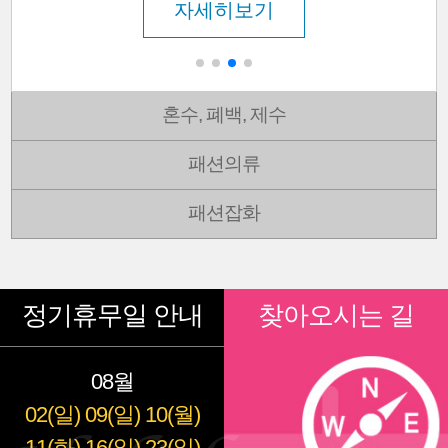
자세히보기
혼수, 폐백, 제수
패션의류
패션잡화
정기휴무일 안내
찾아오시는 길
08월
02(일)
09(일)
10(월)