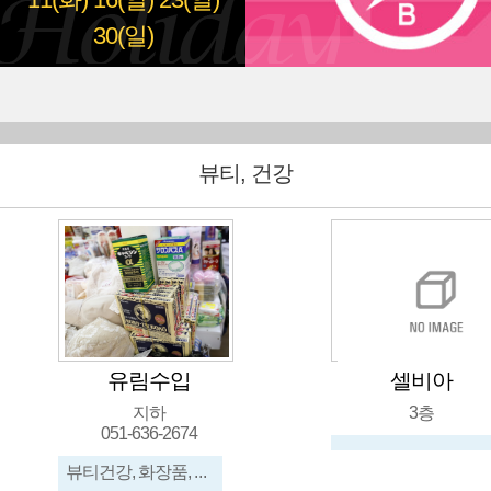
11(화)
16(일)
23(일)
30(일)
뷰티, 건강
유림수입
셀비아
지하
3층
051-636-2674
뷰티건강, 화장품, 신발, 가방, 메리야스, 수입잡화