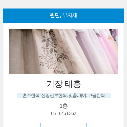
원단, 부자재
기장 태흥
혼주한복, 신랑신부한복, 맞춤.대여, 고급한복
1층
051-646-6362