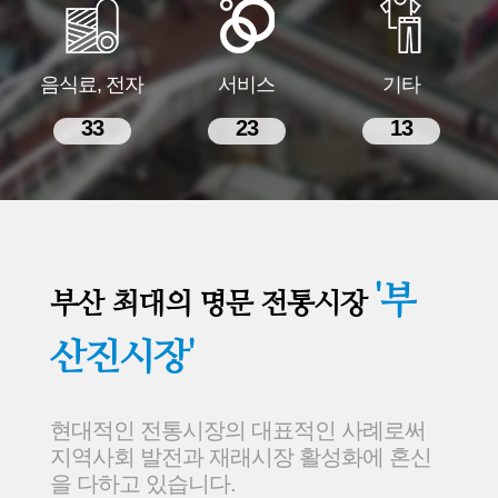
음식료, 전자
서비스
기타
33
23
13
'부
부산 최대의 명문 전통시장
산진시장'
현대적인 전통시장의 대표적인 사례로써
지역사회 발전과 재래시장 활성화에 혼신
을 다하고 있습니다.