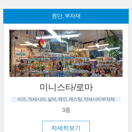
원단, 부자재
미니스타/로마
비즈, 악세사리, 실버, 체인, 캐스팅, 악세사리부자재
3층
자세히보기