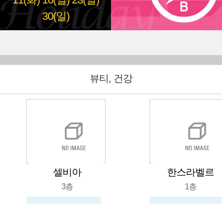
11(화)
16(일)
23(일)
30(일)
뷰티, 건강
셀비아
한스라벨르
3층
1층