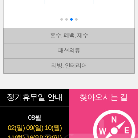
혼수, 폐백, 제수
패션의류
리빙, 인테리어
정기휴무일 안내
찾아오시는 길
08월
02(일)
09(일)
10(월)