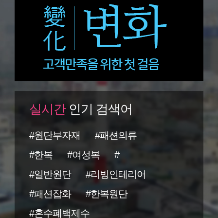
실시간
인기 검색어
#원단부자재
#패션의류
#한복
#여성복
#
#일반원단
#리빙인테리어
#패션잡화
#한복원단
#혼수폐백제수