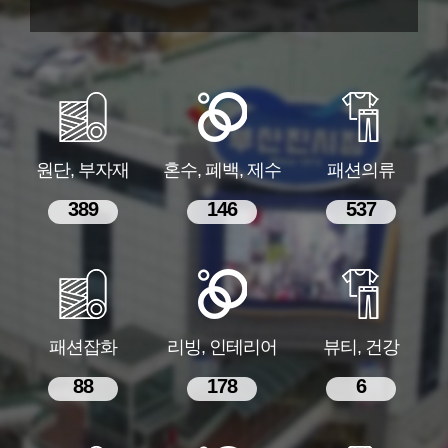
원단, 부자재
혼수, 폐백, 제수
패션의류
389
146
537
패션잡화
리빙, 인테리어
뷰티, 건강
88
178
6