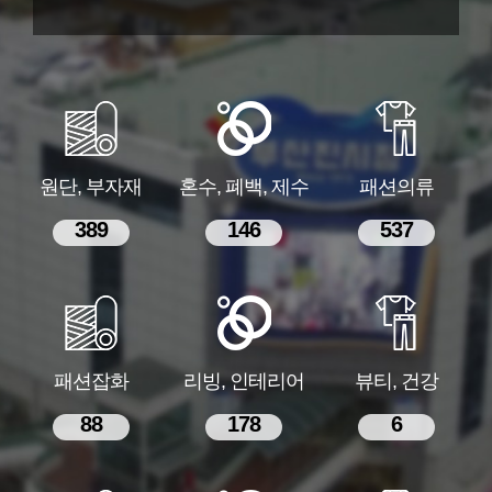
원단, 부자재
혼수, 폐백, 제수
패션의류
389
146
537
패션잡화
리빙, 인테리어
뷰티, 건강
88
178
6