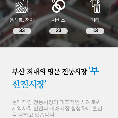
음식료, 전자
서비스
기타
33
23
13
'부
부산 최대의 명문 전통시장
산진시장'
현대적인 전통시장의 대표적인 사례로써
지역사회 발전과 재래시장 활성화에 혼신
을 다하고 있습니다.