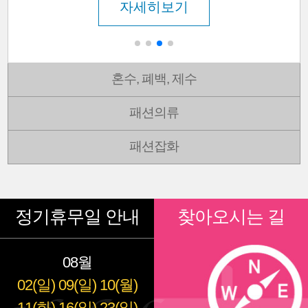
자세히보기
혼수, 폐백, 제수
패션의류
패션잡화
정기휴무일 안내
찾아오시는 길
08월
02(일)
09(일)
10(월)