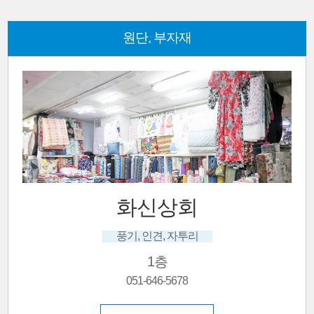
원단, 부자재
화신상회
풍기, 인견, 자투리
1층
051-646-5678