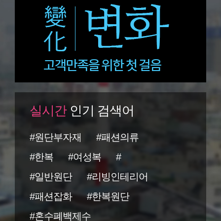
실시간
인기 검색어
#원단부자재
#패션의류
#한복
#여성복
#
#일반원단
#리빙인테리어
#패션잡화
#한복원단
#혼수폐백제수