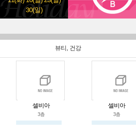
11(화)
16(일)
23(일)
30(일)
뷰티, 건강
셀비아
셀비아
3층
3층