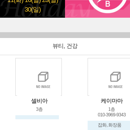
11(화)
16(일)
23(일)
30(일)
뷰티, 건강
셀비아
케이마마
3층
1층
010-3969-9343
잡화, 화장품