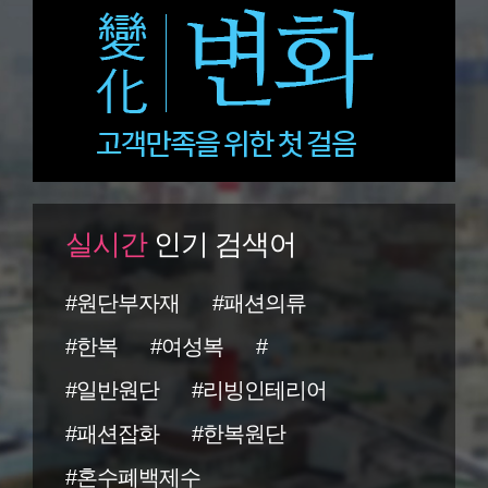
실시간
인기 검색어
#원단부자재
#패션의류
#한복
#여성복
#
#일반원단
#리빙인테리어
#패션잡화
#한복원단
#혼수폐백제수