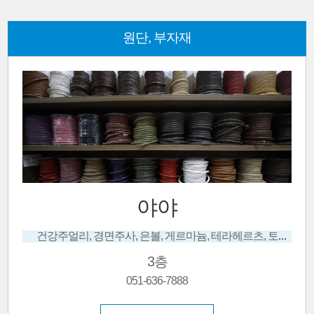
원단, 부자재
야야
건강주얼리, 경면주사, 은볼, 게르마늄, 테라헤르츠, 토르마린, 침향, 천연원석
3층
051-636-7888