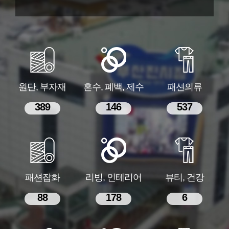
원단, 부자재
혼수, 폐백, 제수
패션의류
389
146
537
패션잡화
리빙, 인테리어
뷰티, 건강
88
178
6