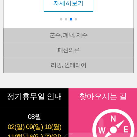
자세히보기
혼수, 폐백, 제수
패션의류
리빙, 인테리어
정기휴무일 안내
찾아오시는 길
08월
02(일)
09(일)
10(월)