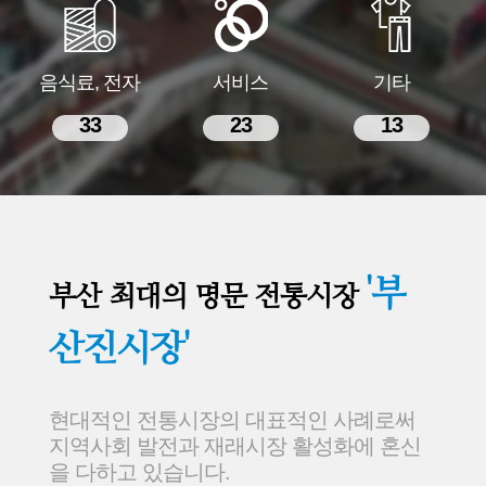
음식료, 전자
서비스
기타
33
23
13
'부
부산 최대의 명문 전통시장
산진시장'
현대적인 전통시장의 대표적인 사례로써
지역사회 발전과 재래시장 활성화에 혼신
을 다하고 있습니다.