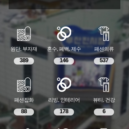
원단, 부자재
혼수, 폐백, 제수
패션의류
389
146
537
패션잡화
리빙, 인테리어
뷰티, 건강
88
178
6