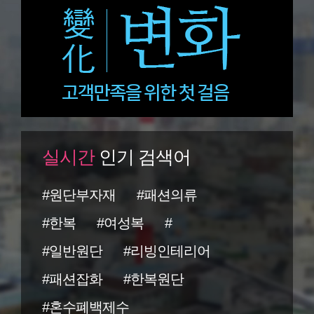
실시간
인기 검색어
#원단부자재
#패션의류
#한복
#여성복
#
#일반원단
#리빙인테리어
#패션잡화
#한복원단
#혼수폐백제수