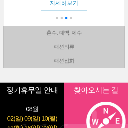
자세히보기
혼수, 폐백, 제수
패션의류
패션잡화
정기휴무일 안내
찾아오시는 길
08월
02(일)
09(일)
10(월)