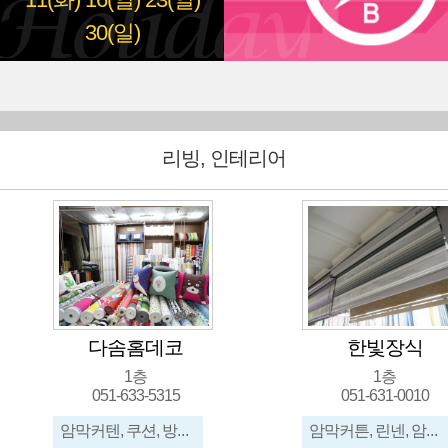
11(화)
16(일)
23(일)
30(일)
리빙, 인테리어
다솜홈데코
한빛장식
1층
1층
051-633-5315
051-631-0010
암막커텐, 쿠션, 방석, 워싱린넨, 피그먼트린넨, 광목, 쇼파카바, 옥스포드면, 프랑스자수, 앞치마, 테이블보
암막커튼, 린넨, 암막콤비