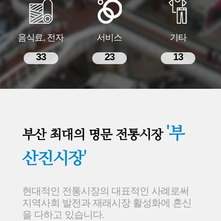
음식료, 전자
서비스
기타
33
23
13
'부
부산 최대의 명문 전통시장
산진시장'
현대적인 전통시장의 대표적인 사례로써
지역사회 발전과 재래시장 활성화에 혼신
을 다하고 있습니다.