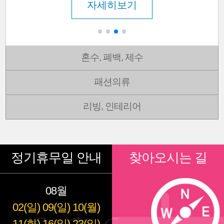
자세히보기
혼수, 폐백, 제수
패션의류
리빙, 인테리어
정기휴무일 안내
찾아오시는 길
08월
02(일)
09(일)
10(월)