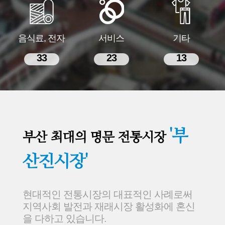
음식료, 전자
서비스
기타
33
23
13
'부
부산 최대의 명문 전통시장
산진시장'
현대적인 전통시장의 대표적인 사례로써
지역사회 발전과 재래시장 활성화에 혼신
을 다하고 있습니다.