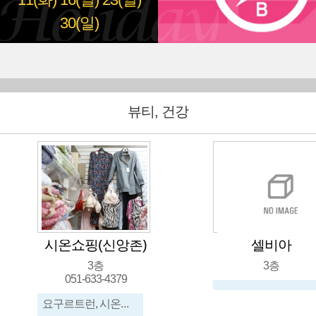
11(화)
16(일)
23(일)
30(일)
뷰티, 건강
셀비아
유림수입
3층
지하
051-636-2674
뷰티건강, 화장품, 신발, 가방, 메리야스,