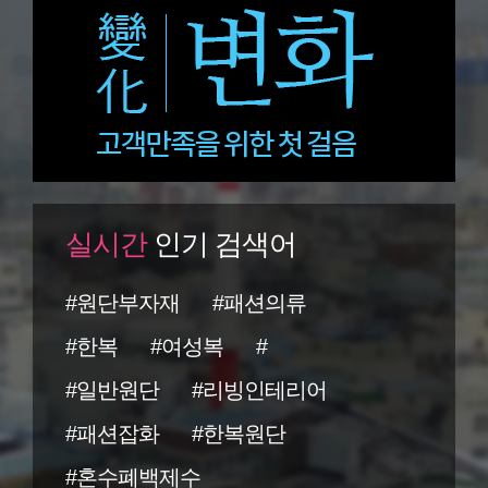
실시간
인기 검색어
#원단부자재
#패션의류
#한복
#여성복
#
#일반원단
#리빙인테리어
#패션잡화
#한복원단
#혼수폐백제수