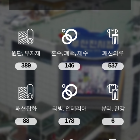
원단, 부자재
혼수, 폐백, 제수
패션의류
389
146
537
패션잡화
리빙, 인테리어
뷰티, 건강
88
178
6