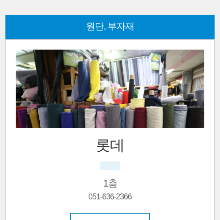
원단, 부자재
동양상회
혼주한복, 신랑신부한복, 맞춤.대여, 고급한복
1층
051-636-4480