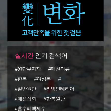
실시간
인기 검색어
#원단부자재
#패션의류
#한복
#여성복
#
#일반원단
#리빙인테리어
#패션잡화
#한복원단
#혼수폐백제수