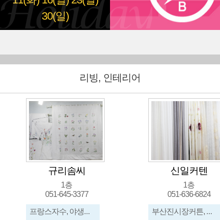
11(화)
16(일)
23(일)
30(일)
리빙, 인테리어
규리솜씨
신일커텐
1층
1층
051-645-3377
051-636-6824
프랑스자수, 야생화자수
부산진시장커튼, 부산진시장블라인드, 진시장커튼, 진시장블라인드, 부산커튼, 부산블라인드, 진시장암막커...