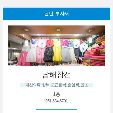
원단, 부자재
남해창선
패션의류, 한복, 고급한복, 손염색, 인조
1층
051-634-6791