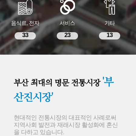
음식료, 전자
서비스
기타
33
23
13
'부
부산 최대의 명문 전통시장
산진시장'
현대적인 전통시장의 대표적인 사례로써
지역사회 발전과 재래시장 활성화에 혼신
을 다하고 있습니다.