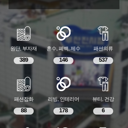
원단, 부자재
혼수, 폐백, 제수
패션의류
389
146
537
패션잡화
리빙, 인테리어
뷰티, 건강
88
178
6