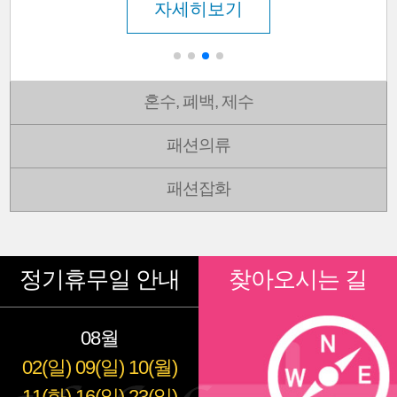
자세히보기
혼수, 폐백, 제수
패션의류
패션잡화
정기휴무일 안내
찾아오시는 길
08월
02(일)
09(일)
10(월)