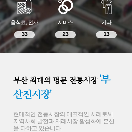
음식료, 전자
서비스
기타
33
23
13
'부
부산 최대의 명문 전통시장
산진시장'
현대적인 전통시장의 대표적인 사례로써
지역사회 발전과 재래시장 활성화에 혼신
을 다하고 있습니다.