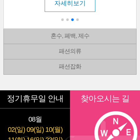
자세히보기
혼수, 폐백, 제수
패션의류
패션잡화
정기휴무일 안내
찾아오시는 길
08월
02(일)
09(일)
10(월)