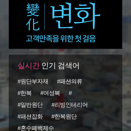
실시간
인기 검색어
#원단부자재
#패션의류
#한복
#여성복
#
#일반원단
#리빙인테리어
#패션잡화
#한복원단
#혼수폐백제수