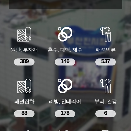
원단, 부자재
혼수, 폐백, 제수
패션의류
389
146
537
패션잡화
리빙, 인테리어
뷰티, 건강
88
178
6