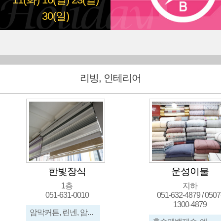
11(화)
16(일)
23(일)
30(일)
리빙, 인테리어
한빛장식
운성이불
1층
지하
051-631-0010
051-632-4879 / 0507
1300-4879
암막커튼, 린넨, 암막콤비