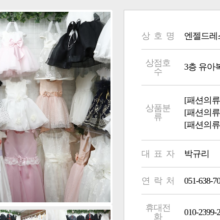
상 호 명
엔젤드레
상점호
3층 유아복
수
[패션의류
상품분
[패션의류
류
[패션의류
대 표 자
박규리
연 락 처
051-638-7
휴대전
010-2399-
화