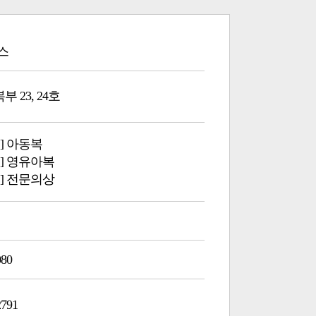
스
부 23, 24호
] 아동복
] 영유아복
] 전문의상
080
2791