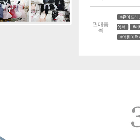
#유아드레
판매품
양복
#
목
#어린이턱시.