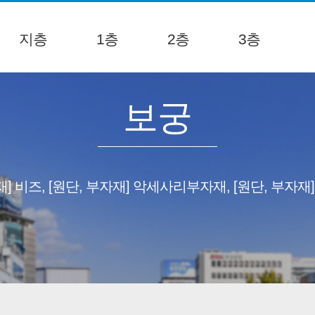
지층
1층
2층
3층
보궁
재] 비즈, [원단, 부자재] 악세사리부자재, [원단, 부자