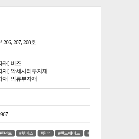
06, 207, 208호
자재] 비즈
부자재] 악세사리부자재
부자재] 의류부자재
9967
#팬넌트
#핫피스
#원석
#핸드메이드
#