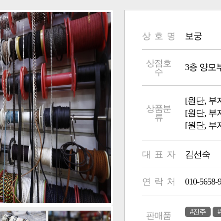
상 호 명
보궁
상점호
3층 양모부 2
수
[원단, 부
상품분
[원단, 
류
[원단, 
대 표 자
김선숙
연 락 처
010-5658-
#진주
판매품