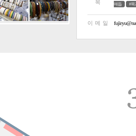
목
매듭
#목
이 메 일
fujiryu@na