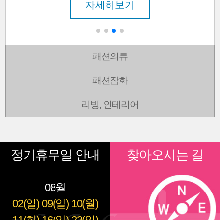
자세히보기
패션의류
패션잡화
리빙, 인테리어
정기휴무일 안내
찾아오시는 길
08월
02(일)
09(일)
10(월)