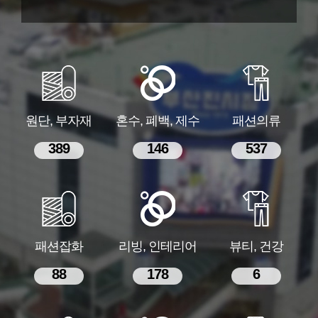
원단, 부자재
혼수, 폐백, 제수
패션의류
389
146
537
패션잡화
리빙, 인테리어
뷰티, 건강
88
178
6