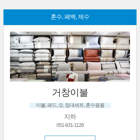
혼수, 폐백, 제수
우봉주단
한복맞춤, 결혼예복
1층
051-636-3286