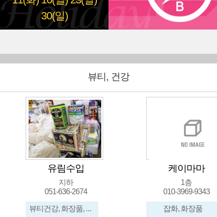
11(화)
16(일)
23(일)
30(일)
뷰티, 건강
케이마마
셀비
1층
3층
010-3969-9343
잡화, 화장품