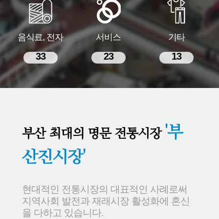
음식료, 전자
서비스
기타
33
23
13
'부
부산 최대의 명문 전통시장
산진시장'
현대적인 전통시장의 대표적인 사례로써
지역사회 발전과 재래시장 활성화에 혼신
을 다하고 있습니다.