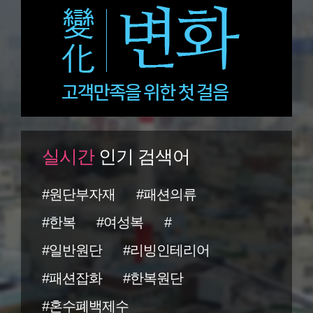
실시간
인기 검색어
#원단부자재
#패션의류
#한복
#여성복
#
#일반원단
#리빙인테리어
#패션잡화
#한복원단
#혼수폐백제수