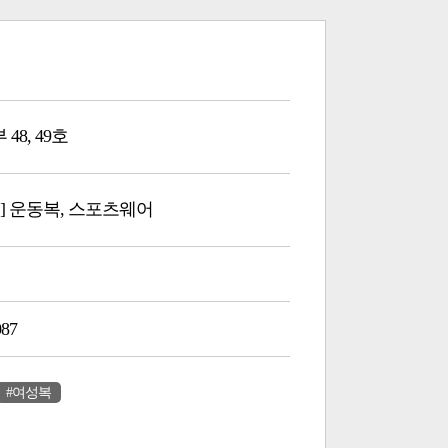
48, 49호
] 운동복, 스포츠웨어
087
#여성복