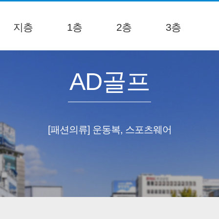
지층
1층
2층
3층
AD골프
[패션의류] 운동복, 스포츠웨어