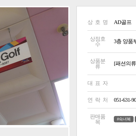
상 호 명
AD골프
상점호
3층 양품부 
수
상품분
[패션의류
류
대 표 자
연 락 처
051-631-9
판매품
#숙녀복
목