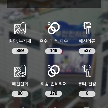
원단, 부자재
혼수, 폐백, 제수
패션의류
389
146
537
패션잡화
리빙, 인테리어
뷰티, 건강
88
178
6