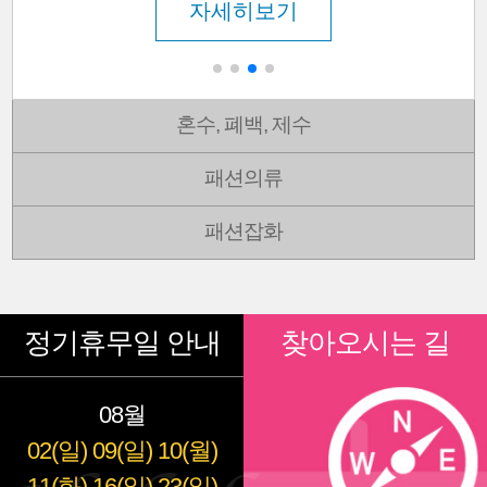
자세히보기
혼수, 폐백, 제수
패션의류
패션잡화
정기휴무일 안내
찾아오시는 길
08월
02(일)
09(일)
10(월)