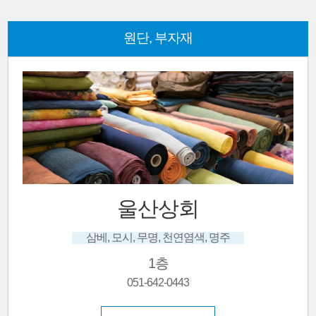
원단, 부자재
울산상회
삼베, 모시, 무명, 천연염색, 명주
1층
051-642-0443