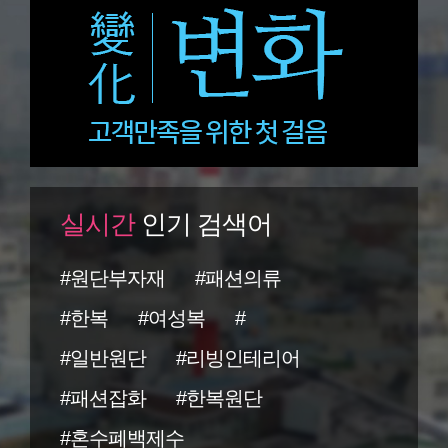
실시간
인기 검색어
#원단부자재
#패션의류
#한복
#여성복
#
#일반원단
#리빙인테리어
#패션잡화
#한복원단
#혼수폐백제수