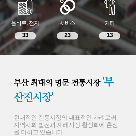
음식료, 전자
서비스
기타
33
23
13
'부
부산 최대의 명문 전통시장
산진시장'
현대적인 전통시장의 대표적인 사례로써
지역사회 발전과 재래시장 활성화에 혼신
을 다하고 있습니다.