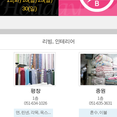
11(화)
16(일)
23(일)
30(일)
리빙, 인테리어
평창
종원
1층
1층
051-634-1026
051-635-3631
면, 린넨, 각목, 옥스포드, 아사, 캠퍼스, 옷원단, 이불원단
혼수, 이불