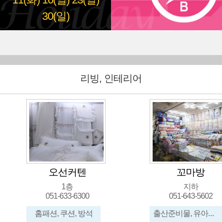
11(화)
16(일)
23(일)
30(일)
리빙, 인테리어
오선커텐
꼬마방
1층
지하
051-633-6300
051-643-5602
홈패션, 쿠션, 방석
출산준비물, 유아이불