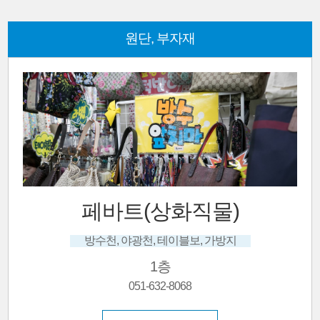
원단, 부자재
)
야야
방지
3층
051-636-7888