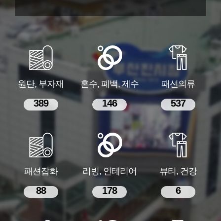
원단, 부자재
혼수, 폐백, 제수
패션의류
389
146
537
패션잡화
리빙, 인테리어
뷰티, 건강
88
178
6