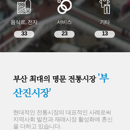
음식료, 전자
서비스
기타
33
23
13
'부
부산 최대의 명문 전통시장
산진시장'
현대적인 전통시장의 대표적인 사례로써
지역사회 발전과 재래시장 활성화에 혼신
을 다하고 있습니다.