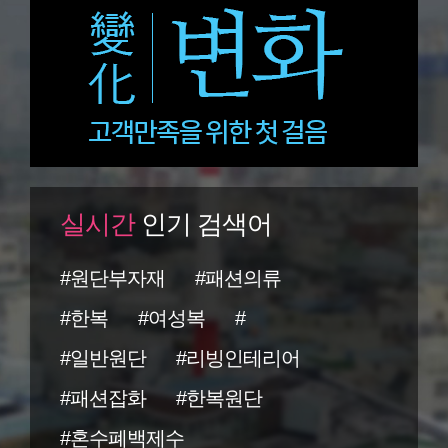
실시간
인기 검색어
#원단부자재
#패션의류
#한복
#여성복
#
#일반원단
#리빙인테리어
#패션잡화
#한복원단
#혼수폐백제수