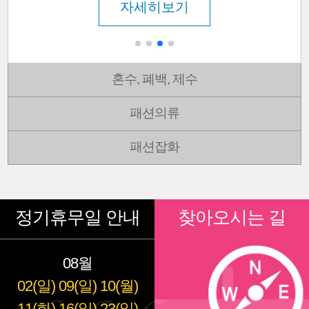
자세히보기
혼수, 폐백, 제수
패션의류
패션잡화
정기휴무일 안내
찾아오시는 길
08월
02(일)
09(일)
10(월)