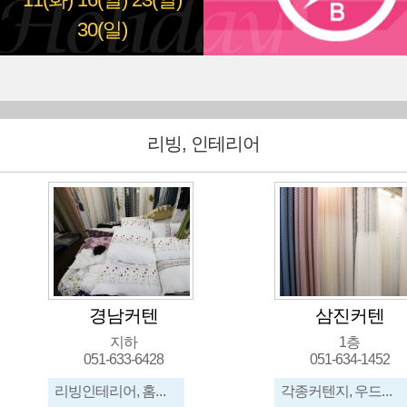
11(화)
16(일)
23(일)
30(일)
리빙, 인테리어
텐
삼진커텐
1층
428
051-634-1452
05
리빙인테리어, 홈데코, 커튼, 블라인드, 우드, 롤스크린, 암실커텐, 망석
각종커텐지, 우드블라인드, 롤스크린, 콤비블라인드, 트리플, 버티칼, 허니콤