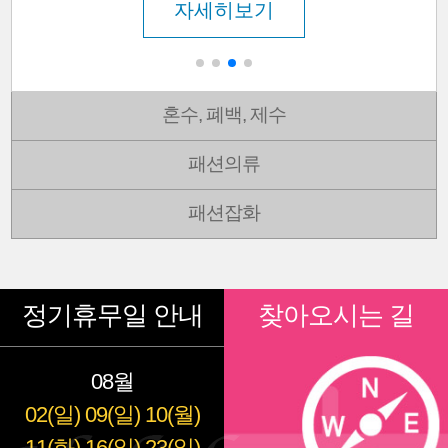
자세히보기
혼수, 폐백, 제수
패션의류
패션잡화
정기휴무일 안내
찾아오시는 길
08월
02(일)
09(일)
10(월)