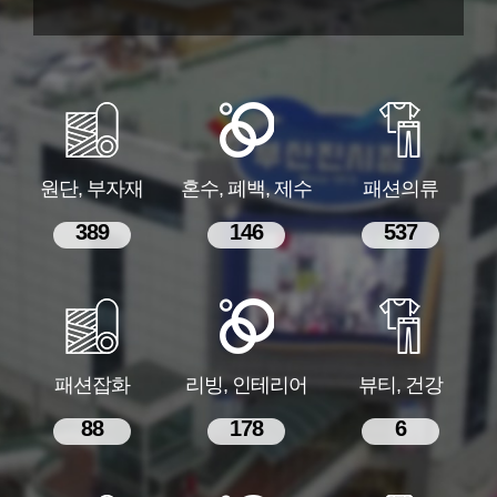
원단, 부자재
혼수, 폐백, 제수
패션의류
389
146
537
패션잡화
리빙, 인테리어
뷰티, 건강
88
178
6