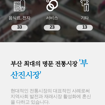
음식료, 전자
서비스
기타
33
23
13
'부
부산 최대의 명문 전통시장
산진시장'
현대적인 전통시장의 대표적인 사례로써
지역사회 발전과 재래시장 활성화에 혼신
을 다하고 있습니다.