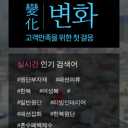
실시간
인기 검색어
#원단부자재
#패션의류
#한복
#여성복
#
#일반원단
#리빙인테리어
#패션잡화
#한복원단
#혼수폐백제수