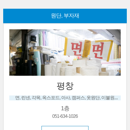
원단, 부자재
태경
면, 린넨, 각목, 옥스포드, 아사, 캠퍼스, 옷원단, 이불원단
한복원단, 한복맞춤, 한복대여
1층
051-635-9490