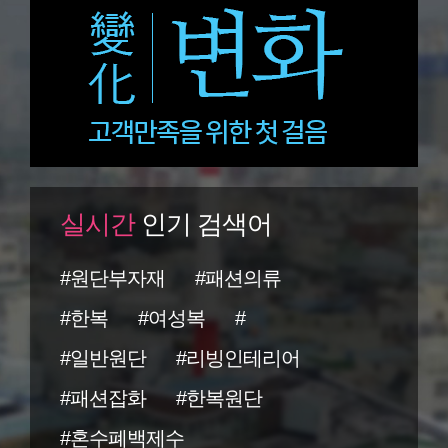
실시간
인기 검색어
#원단부자재
#패션의류
#한복
#여성복
#
#일반원단
#리빙인테리어
#패션잡화
#한복원단
#혼수폐백제수