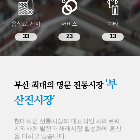
음식료, 전자
서비스
기타
33
23
13
'부
부산 최대의 명문 전통시장
산진시장'
현대적인 전통시장의 대표적인 사례로써
지역사회 발전과 재래시장 활성화에 혼신
을 다하고 있습니다.