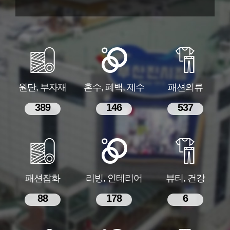
원단, 부자재
혼수, 폐백, 제수
패션의류
389
146
537
패션잡화
리빙, 인테리어
뷰티, 건강
88
178
6