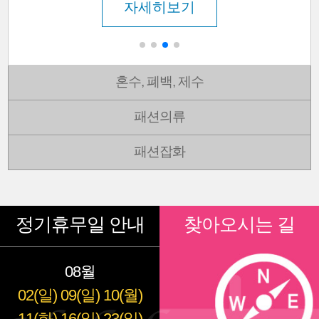
자세히보기
혼수, 폐백, 제수
패션의류
패션잡화
정기휴무일 안내
찾아오시는 길
08월
02(일)
09(일)
10(월)