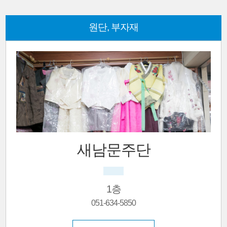
원단, 부자재
대진상사
인테리어, 커튼, 블라인드, 암막커텐, 북유럽, 심플, 투톤, 우드블라인드
1층
051-647-9519