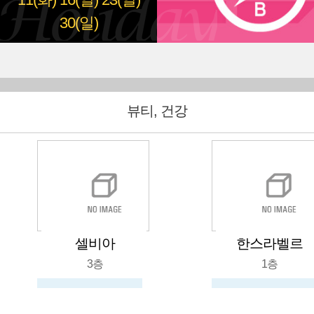
11(화)
16(일)
23(일)
30(일)
뷰티, 건강
한스라벨르
시온쇼핑(신앙
1층
3층
051-633-4379
요구르트런, 시온식품, 신앙촌생명물간장,