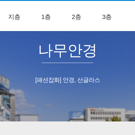
지층
1층
2층
3층
나무안경
[패션잡화] 안경, 선글라스