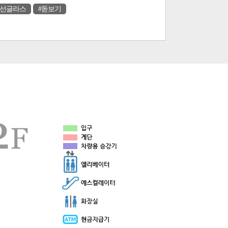
#선글라스
#돋보기