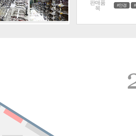
판매품
#안경
목