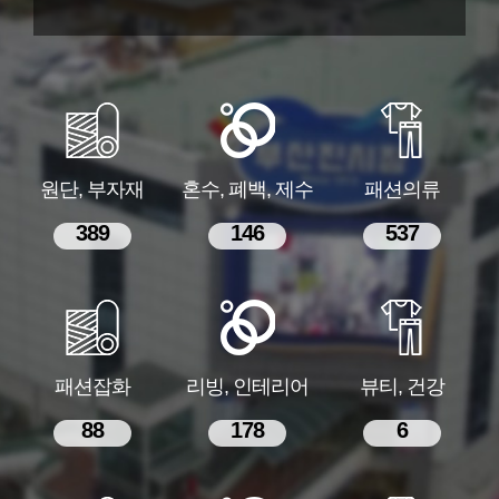
원단, 부자재
혼수, 폐백, 제수
패션의류
389
146
537
패션잡화
리빙, 인테리어
뷰티, 건강
88
178
6