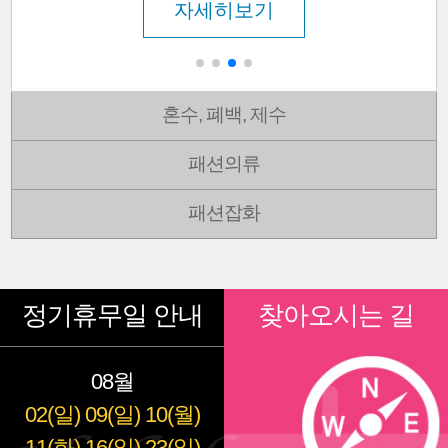
자세히보기
혼수, 폐백, 제수
패션의류
패션잡화
정기휴무일 안내
찾아오시는 길
08월
02(일)
09(일)
10(월)