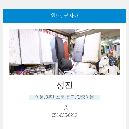
원단, 부자재
칠성
혼주한복, 신랑신부한복, 맞춤.대여, 고급한
1층
051-632-4496