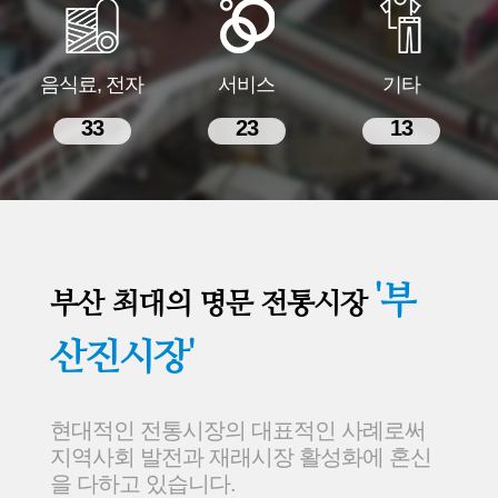
음식료, 전자
서비스
기타
33
23
13
'부
부산 최대의 명문 전통시장
산진시장'
현대적인 전통시장의 대표적인 사례로써
지역사회 발전과 재래시장 활성화에 혼신
을 다하고 있습니다.