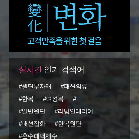
실시간
인기 검색어
#원단부자재
#패션의류
#한복
#여성복
#
#일반원단
#리빙인테리어
#패션잡화
#한복원단
#혼수폐백제수