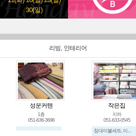
11(화)
16(일)
23(일)
30(일)
리빙, 인테리어
커텐
작은집
층
지하
6-3696
051-633-0545
침대이불세트, 이불, 배개, 방석, 카페트