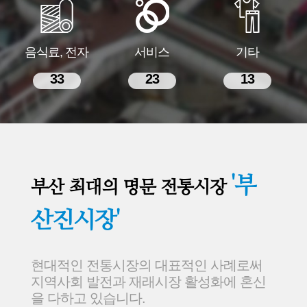
음식료, 전자
서비스
기타
33
23
13
'부
부산 최대의 명문 전통시장
산진시장'
현대적인 전통시장의 대표적인 사례로써
지역사회 발전과 재래시장 활성화에 혼신
을 다하고 있습니다.