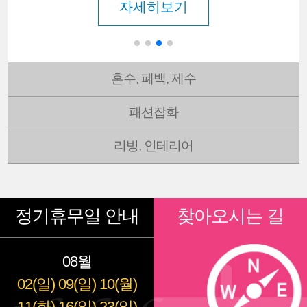
자세히보기
혼수, 폐백, 제수
패션잡화
리빙, 인테리어
정기휴무일 안내
찾아오시는 길
08월
02(일)
09(일)
10(월)