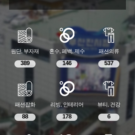
원단, 부자재
혼수, 폐백, 제수
패션의류
389
146
537
패션잡화
리빙, 인테리어
뷰티, 건강
88
178
6