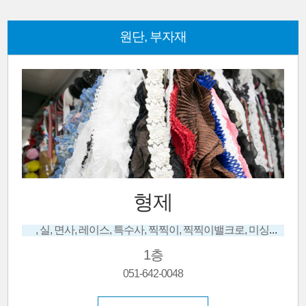
원단, 부자재
형제
, 실, 면사, 레이스, 특수사, 찍찍이, 찍찍이밸크로, 미싱부자재, 라벨, 각종끈, 재봉사
1층
051-642-0048