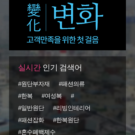
실시간
인기 검색어
#원단부자재
#패션의류
#한복
#여성복
#
#일반원단
#리빙인테리어
#패션잡화
#한복원단
#혼수폐백제수