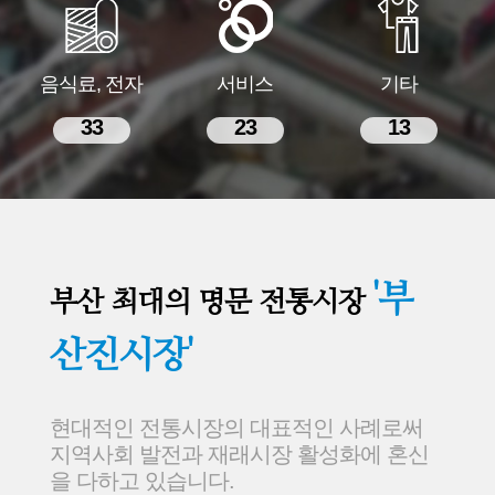
음식료, 전자
서비스
기타
33
23
13
'부
부산 최대의 명문 전통시장
산진시장'
현대적인 전통시장의 대표적인 사례로써
지역사회 발전과 재래시장 활성화에 혼신
을 다하고 있습니다.