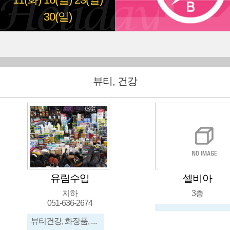
11(화)
16(일)
23(일)
30(일)
뷰티, 건강
유림수입
셀비아
지하
3층
051-636-2674
뷰티건강, 화장품, 신발, 가방, 메리야스, 수입잡화