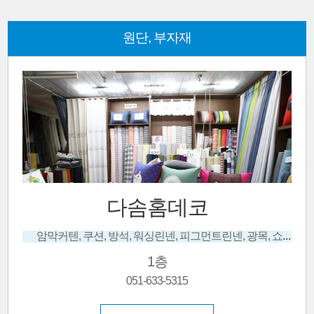
원단, 부자재
다솜홈데코
암막커텐, 쿠션, 방석, 워싱린넨, 피그먼트린넨, 광목, 쇼파카바, 옥스포드면, 프랑스자수, 앞치마, 테이블보
1층
051-633-5315