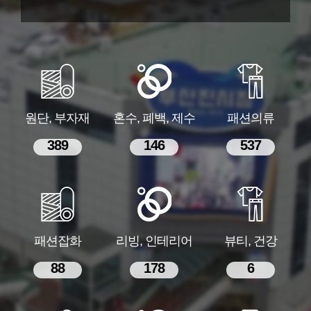
원단, 부자재
혼수, 폐백, 제수
패션의류
389
146
537
패션잡화
리빙, 인테리어
뷰티, 건강
88
178
6