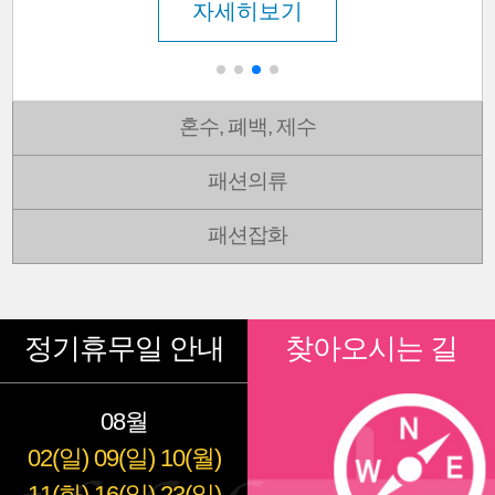
자세히보기
혼수, 폐백, 제수
패션의류
패션잡화
정기휴무일 안내
찾아오시는 길
08월
02(일)
09(일)
10(월)