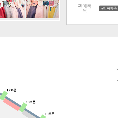
판매품
#한복마춤
목