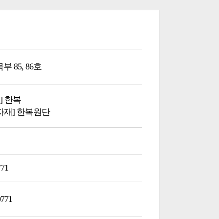
부 85, 86호
] 한복
부자재] 한복원단
771
0771