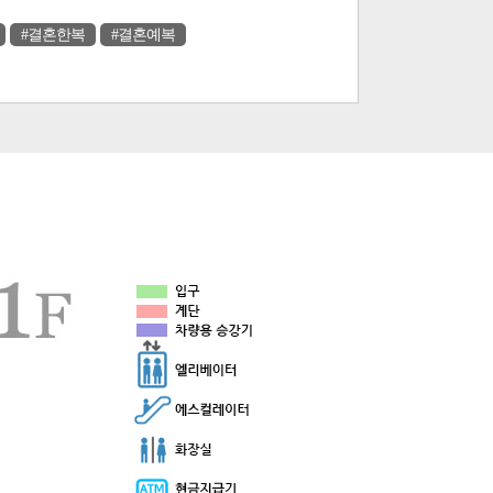
#결혼한복
#결혼예복