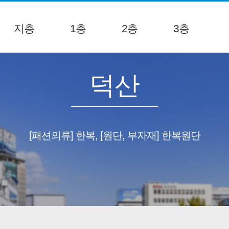
지층
1층
2층
3층
덕산
[패션의류] 한복, [원단, 부자재] 한복원단