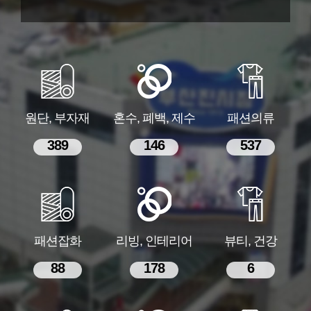
원단, 부자재
혼수, 폐백, 제수
패션의류
389
146
537
패션잡화
리빙, 인테리어
뷰티, 건강
88
178
6