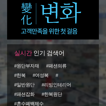
실시간
인기 검색어
#원단부자재
#패션의류
#한복
#여성복
#
#일반원단
#리빙인테리어
#패션잡화
#한복원단
#혼수폐백제수