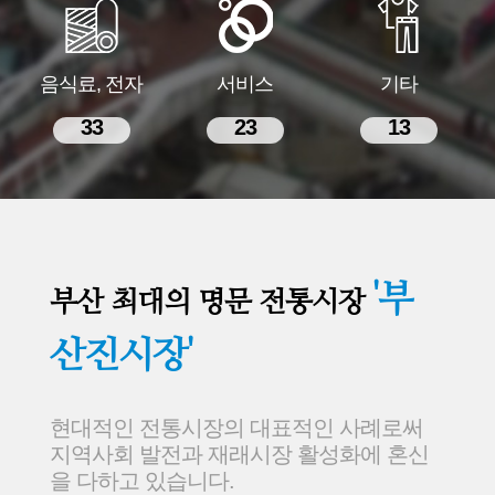
음식료, 전자
서비스
기타
33
23
13
'부
부산 최대의 명문 전통시장
산진시장'
현대적인 전통시장의 대표적인 사례로써
지역사회 발전과 재래시장 활성화에 혼신
을 다하고 있습니다.