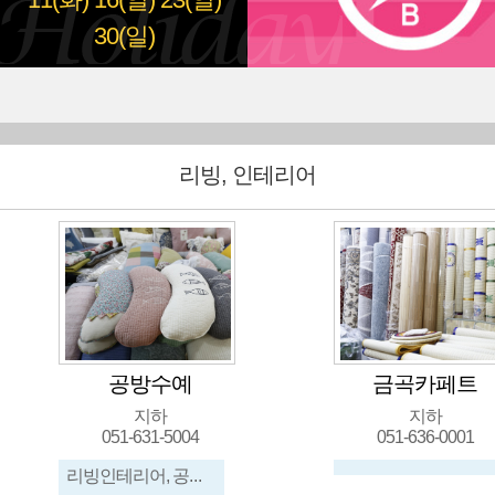
11(화)
16(일)
23(일)
30(일)
리빙, 인테리어
공방수예
금곡카페트
지하
지하
051-631-5004
051-636-0001
리빙인테리어, 공예, 수예, 가구, 각종수예품, 방석, 배개, 쿠션, 앞치마