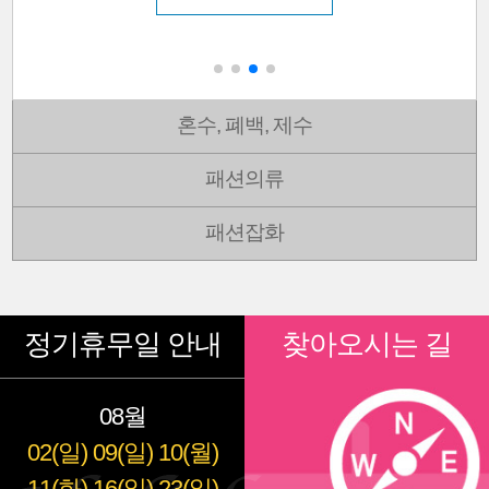
혼수, 폐백, 제수
패션의류
패션잡화
정기휴무일 안내
찾아오시는 길
08월
02(일)
09(일)
10(월)