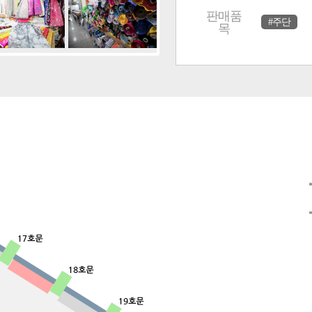
판매품
#주단
목