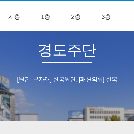
지층
1층
2층
3층
경도주단
[원단, 부자재] 한복원단, [패션의류] 한복