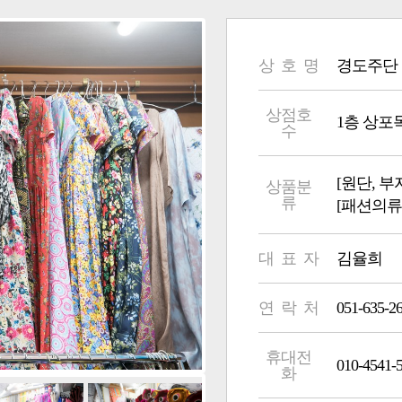
상 호 명
경도주단
상점호
1층 상포목부 
수
[원단, 
상품분
류
[패션의류
대 표 자
김율희
연 락 처
051-635-2
휴대전
010-4541-
화