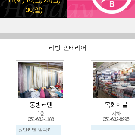
11(화)
16(일)
23(일)
30(일)
리빙, 인테리어
동방커텐
목화이불
1층
지하
051-632-1188
051-632-8995
원단커텐, 암막커텐, 콤비블라인드, 롤블라인드