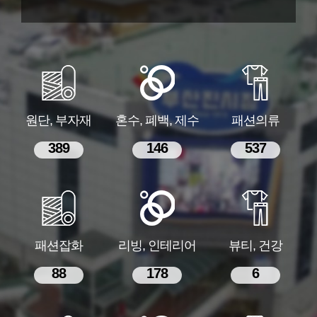
원단, 부자재
혼수, 폐백, 제수
패션의류
389
146
537
패션잡화
리빙, 인테리어
뷰티, 건강
88
178
6