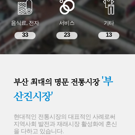
음식료, 전자
서비스
기타
33
23
13
'부
부산 최대의 명문 전통시장
산진시장'
현대적인 전통시장의 대표적인 사례로써
지역사회 발전과 재래시장 활성화에 혼신
을 다하고 있습니다.