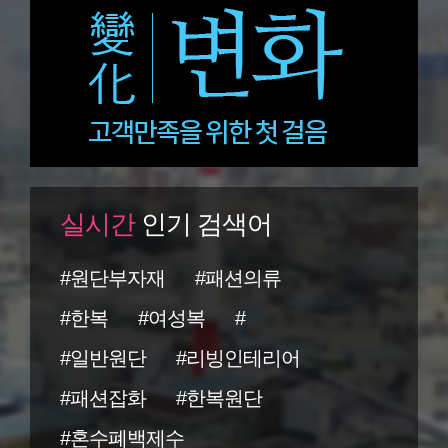
실시간
인기 검색어
#원단부자재
#패션의류
#한복
#여성복
#
#일반원단
#리빙인테리어
#패션잡화
#한복원단
#혼수폐백제수