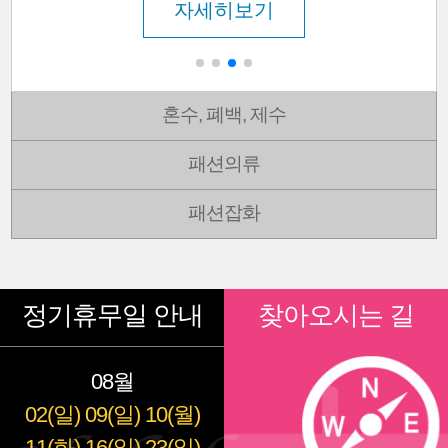
자세히보기
혼수, 폐백, 제수
패션의류
패션잡화
정기휴무일 안내
찾아오시는 길
08월
02(일)
09(일)
10(월)