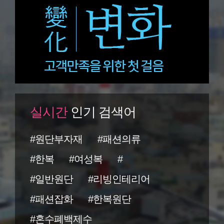
실시간
인기 검색어
#원단부자재
#패션의류
#한복
#여성복
#
#일반원단
#리빙인테리어
#패션잡화
#한복원단
#혼수폐백제수