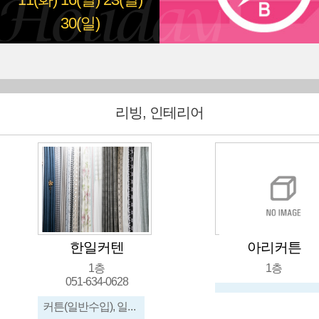
11(화)
16(일)
23(일)
30(일)
리빙, 인테리어
한일커텐
아리커튼
1층
1층
051-634-0628
커튼(일반수입), 일반원단,수입원단, 침구제작, 사무실콤비브라인드, 콤비브라인드, 우드, 쿠션,의자...