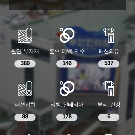
원단, 부자재
혼수, 폐백, 제수
패션의류
389
146
537
패션잡화
리빙, 인테리어
뷰티, 건강
88
178
6