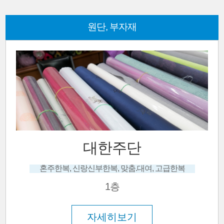
원단, 부자재
대한주단
혼주한복, 신랑신부한복, 맞춤.대여, 고급한복
1층
자세히보기