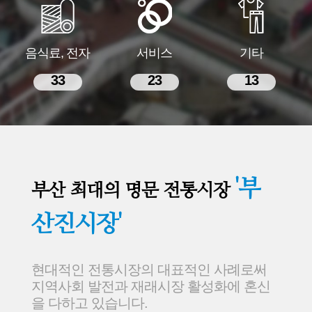
음식료, 전자
서비스
기타
33
23
13
'부
부산 최대의 명문 전통시장
산진시장'
현대적인 전통시장의 대표적인 사례로써
지역사회 발전과 재래시장 활성화에 혼신
을 다하고 있습니다.