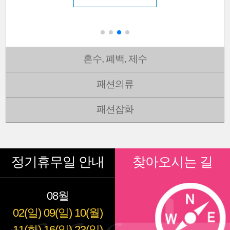
혼수, 폐백, 제수
패션의류
패션잡화
정기휴무일 안내
찾아오시는 길
08월
02(일)
09(일)
10(월)