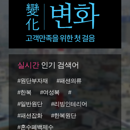
실시간
인기 검색어
#원단부자재
#패션의류
#한복
#여성복
#
#일반원단
#리빙인테리어
#패션잡화
#한복원단
#혼수폐백제수