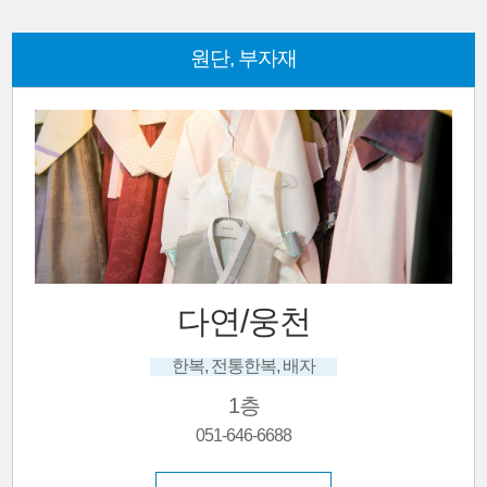
원단, 부자재
원금주단
혼주한복, 신랑신부한복, 맞춤.대여, 고
1층
051-646-7111