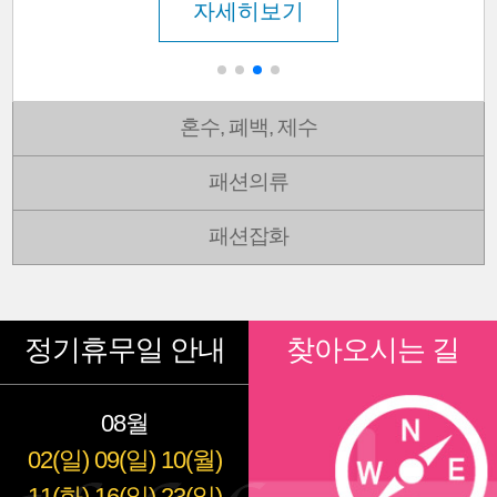
자세히보기
혼수, 폐백, 제수
패션의류
패션잡화
정기휴무일 안내
찾아오시는 길
08월
02(일)
09(일)
10(월)