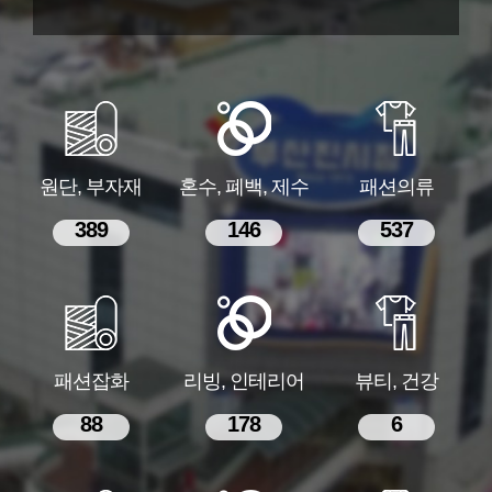
원단, 부자재
혼수, 폐백, 제수
패션의류
389
146
537
패션잡화
리빙, 인테리어
뷰티, 건강
88
178
6