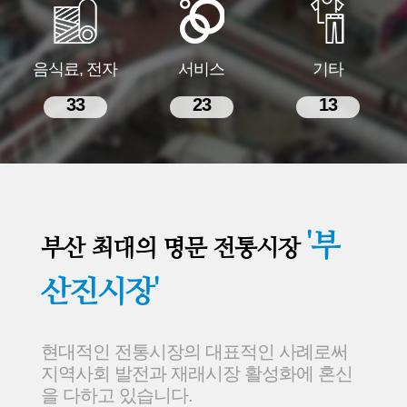
음식료, 전자
서비스
기타
33
23
13
'부
부산 최대의 명문 전통시장
산진시장'
현대적인 전통시장의 대표적인 사례로써
지역사회 발전과 재래시장 활성화에 혼신
을 다하고 있습니다.