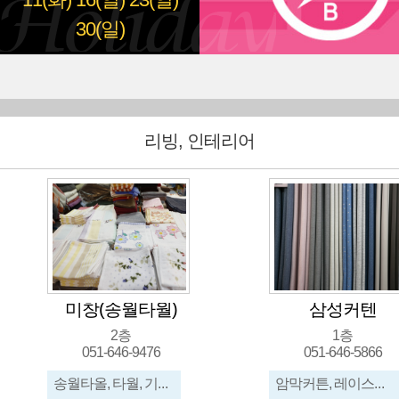
11(화)
16(일)
23(일)
30(일)
리빙, 인테리어
미창(송월타월)
삼성커텐
2층
1층
051-646-9476
051-646-5866
송월타올, 타월, 기념타올, 개업타올, 마사지전문타올, 모텔,사우나,목욕탕, 호텔용타올, 큰타올매트
암막커튼, 레이스커튼, 우드블라인드, 무지커튼, 쉬폰커튼, 린넨커튼