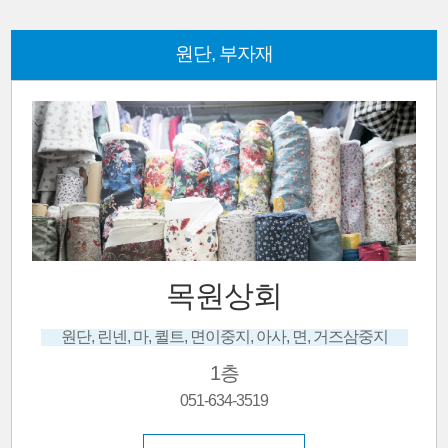
원단, 부자재
목원상회
원단, 린넨, 마, 퀼트, 면이중지, 아사, 면, 거즈삼중지
1층
051-634-3519