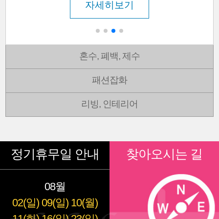
자세히보기
혼수, 폐백, 제수
패션잡화
리빙, 인테리어
정기휴무일 안내
찾아오시는 길
08월
02(일)
09(일)
10(월)