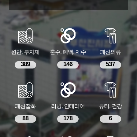
원단, 부자재
혼수, 폐백, 제수
패션의류
389
146
537
패션잡화
리빙, 인테리어
뷰티, 건강
88
178
6