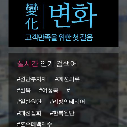
실시간
인기 검색어
#원단부자재
#패션의류
#한복
#여성복
#
#일반원단
#리빙인테리어
#패션잡화
#한복원단
#혼수폐백제수