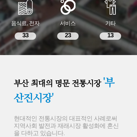
음식료, 전자
서비스
기타
33
23
13
'부
부산 최대의 명문 전통시장
산진시장'
현대적인 전통시장의 대표적인 사례로써
지역사회 발전과 재래시장 활성화에 혼신
을 다하고 있습니다.