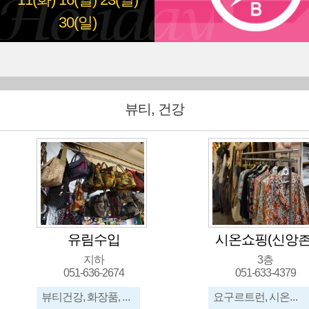
11(화)
16(일)
23(일)
30(일)
뷰티, 건강
유림수입
시온쇼핑(신앙촌
지하
3층
051-636-2674
051-633-4379
뷰티건강, 화장품, 신발, 가방, 메리야스, 수입잡화
요구르트런, 시온식품, 신앙촌생명물간장, 이불