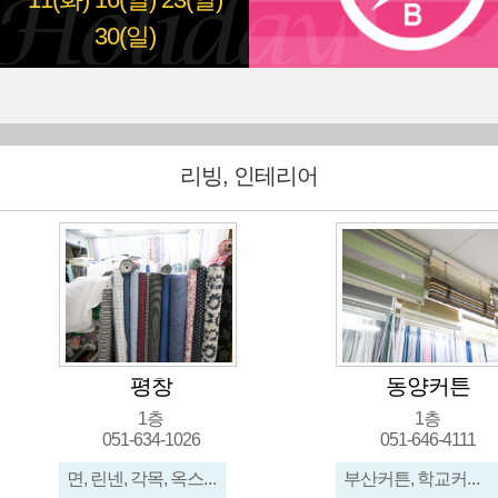
11(화)
16(일)
23(일)
30(일)
리빙, 인테리어
평창
동양커튼
1층
1층
051-634-1026
051-646-4111
면, 린넨, 각목, 옥스포드, 아사, 캠퍼스, 옷원단, 이불원단
부산커튼, 학교커튼, 병원커튼, 콤비블라인드, 암막커튼, 암막블라인드, 우드블라인드, 롤스크린