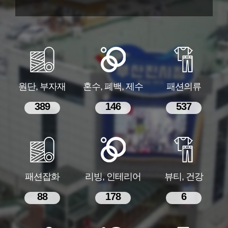
원단, 부자재
혼수, 폐백, 제수
패션의류
389
146
537
패션잡화
리빙, 인테리어
뷰티, 건강
88
178
6