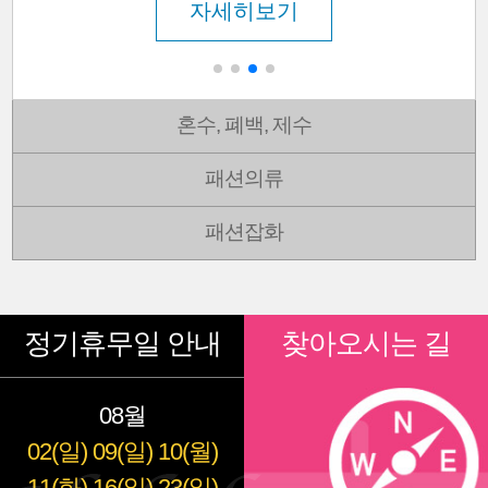
자세히보기
혼수, 폐백, 제수
패션의류
패션잡화
정기휴무일 안내
찾아오시는 길
08월
02(일)
09(일)
10(월)