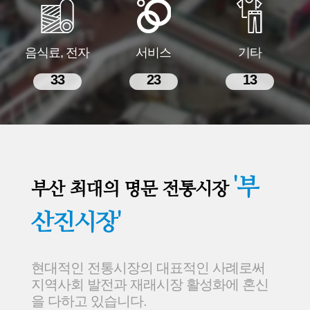
음식료, 전자
서비스
기타
33
23
13
'부
부산 최대의 명문 전통시장
산진시장'
현대적인 전통시장의 대표적인 사례로써
지역사회 발전과 재래시장 활성화에 혼신
을 다하고 있습니다.