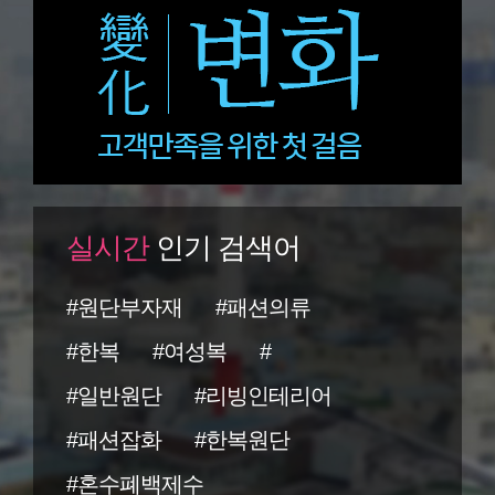
실시간
인기 검색어
#원단부자재
#패션의류
#한복
#여성복
#
#일반원단
#리빙인테리어
#패션잡화
#한복원단
#혼수폐백제수