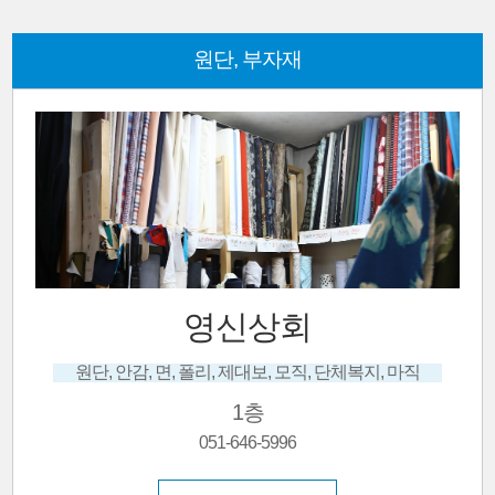
원단, 부자재
영신상회
원단, 안감, 면, 폴리, 제대보, 모직, 단체복지, 마직
1층
051-646-5996