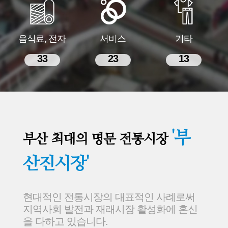
음식료, 전자
서비스
기타
33
23
13
'부
부산 최대의 명문 전통시장
산진시장'
현대적인 전통시장의 대표적인 사례로써
지역사회 발전과 재래시장 활성화에 혼신
을 다하고 있습니다.