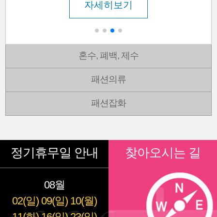
자세히보기
혼수, 폐백, 제수
패션의류
패션잡화
정기휴무일 안내
찾아오시는 길
08월
02(일)
09(일)
10(월)