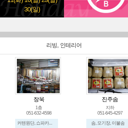
11(화)
16(일)
23(일)
30(일)
리빙, 인테리어
창욱
진주솜
1층
지하
051-632-4598
051-645-4297
커텐원단, 쇼파카바, 브라인드
솜, 모기장, 이불솜