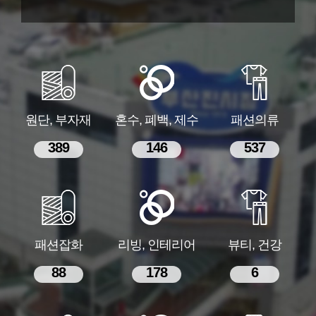
원단, 부자재
혼수, 폐백, 제수
패션의류
389
146
537
패션잡화
리빙, 인테리어
뷰티, 건강
88
178
6