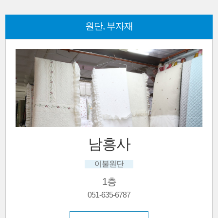
원단, 부자재
남흥사
이불원단
1층
051-635-6787