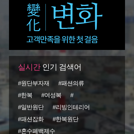
실시간
인기 검색어
#원단부자재
#패션의류
#한복
#여성복
#
#일반원단
#리빙인테리어
#패션잡화
#한복원단
#혼수폐백제수