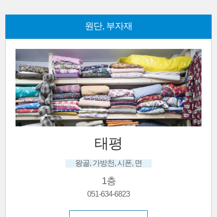
원단, 부자재
태평
왕골, 가방천, 시폰, 면
1층
051-634-6823