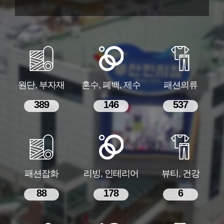
원단, 부자재
혼수, 폐백, 제수
패션의류
389
146
537
패션잡화
리빙, 인테리어
뷰티, 건강
88
178
6