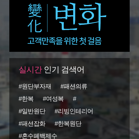
실시간
인기 검색어
#원단부자재
#패션의류
#한복
#여성복
#
#일반원단
#리빙인테리어
#패션잡화
#한복원단
#혼수폐백제수