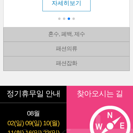
자세히보기
혼수, 폐백, 제수
패션의류
패션잡화
정기휴무일 안내
찾아오시는 길
08월
02(일)
09(일)
10(월)