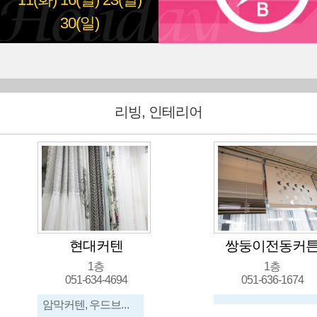
11(화)
16(일)
23(일)
30(일)
리빙, 인테리어
현대커텐
쌍둥이전동커
1층
1층
051-634-4694
051-636-1674
암막커텐, 우드브라인드, 허니콤, 레이스, 린넨커텐, 패브릭원단, 콤비브라인드, 암막브라인드