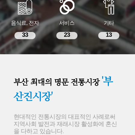
음식료, 전자
서비스
기타
33
23
13
'부
부산 최대의 명문 전통시장
산진시장'
현대적인 전통시장의 대표적인 사례로써
지역사회 발전과 재래시장 활성화에 혼신
을 다하고 있습니다.