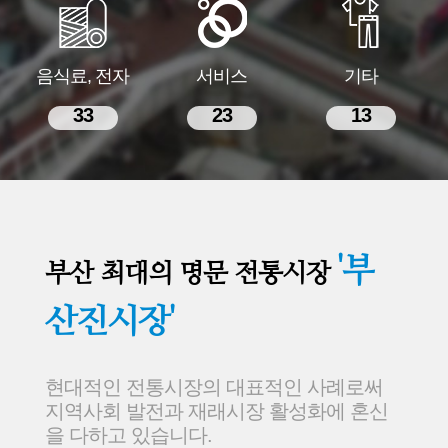
음식료, 전자
서비스
기타
33
23
13
'부
부산 최대의 명문 전통시장
산진시장'
현대적인 전통시장의 대표적인 사례로써
지역사회 발전과 재래시장 활성화에 혼신
을 다하고 있습니다.