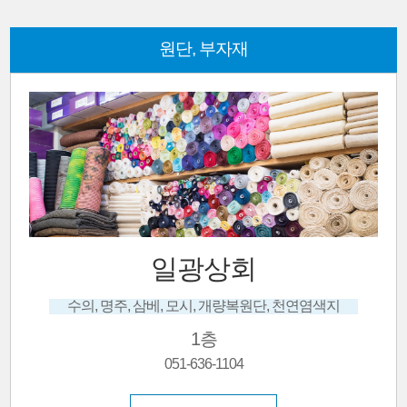
원단, 부자재
일광상회
수의, 명주, 삼베, 모시, 개량복원단, 천연염색지
1층
051-636-1104