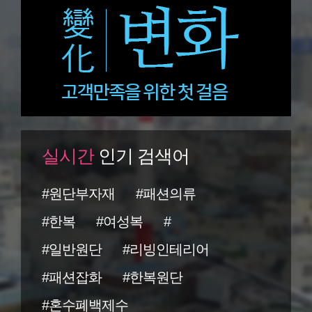
실시간
인기 검색어
#원단부자재
#패션의류
#한복
#여성복
#
#일반원단
#리빙인테리어
#패션잡화
#한복원단
#혼수폐백제수