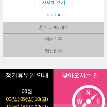
자세히보기
혼수, 폐백, 제수
패션의류
패션잡화
정기휴무일 안내
찾아오시는 길
08월
02(일)
09(일)
10(월)