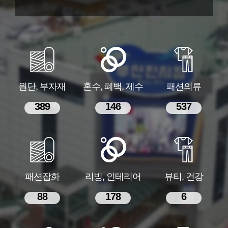
원단, 부자재
혼수, 폐백, 제수
패션의류
389
146
537
패션잡화
리빙, 인테리어
뷰티, 건강
88
178
6