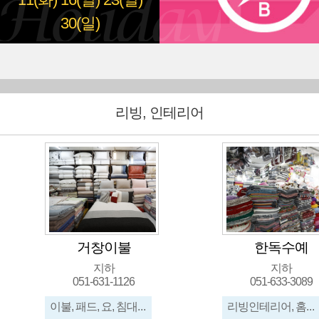
11(화)
16(일)
23(일)
30(일)
리빙, 인테리어
거창이불
한독수예
지하
지하
051-631-1126
051-633-3089
이불, 패드, 요, 침대세트, 혼수용품
리빙인테리어, 홈데코