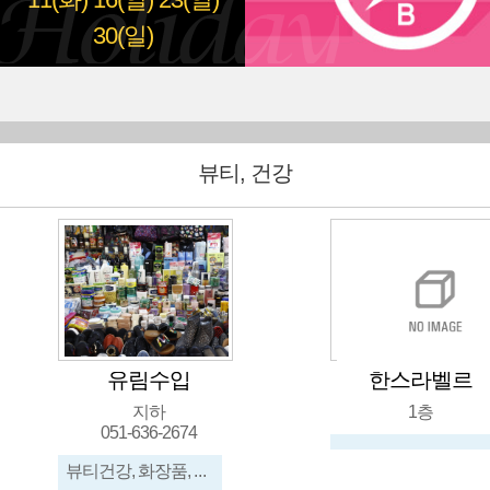
11(화)
16(일)
23(일)
30(일)
뷰티, 건강
유림수입
한스라벨르
지하
1층
051-636-2674
뷰티건강, 화장품, 신발, 가방, 메리야스, 수입잡화