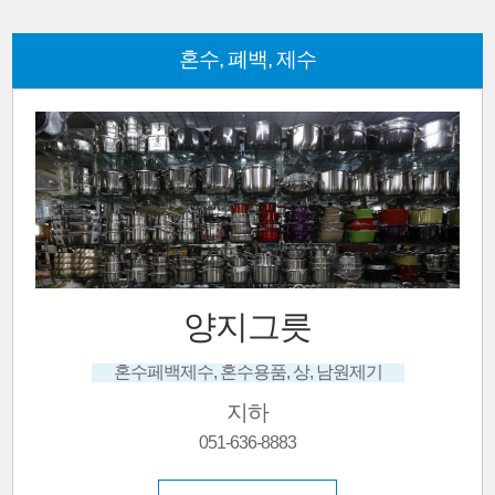
혼수, 폐백, 제수
양지그릇
혼수페백제수, 혼수용품, 상, 남원제기
지하
051-636-8883