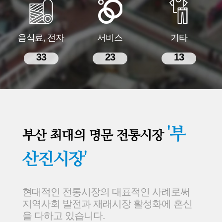
음식료, 전자
서비스
기타
33
23
13
'부
부산 최대의 명문 전통시장
산진시장'
현대적인 전통시장의 대표적인 사례로써
지역사회 발전과 재래시장 활성화에 혼신
을 다하고 있습니다.