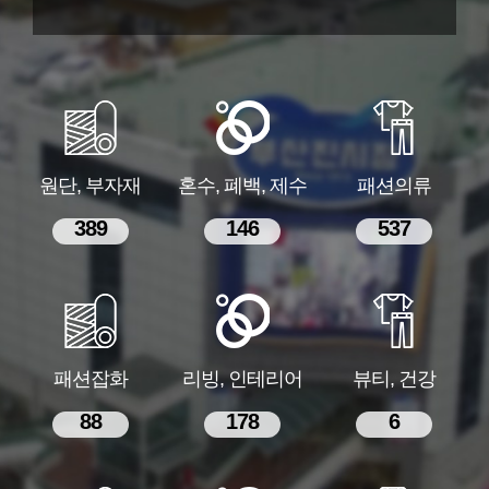
원단, 부자재
혼수, 폐백, 제수
패션의류
389
146
537
패션잡화
리빙, 인테리어
뷰티, 건강
88
178
6