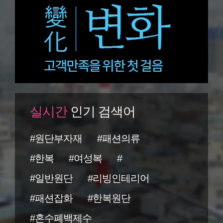
실시간
인기 검색어
#원단부자재
#패션의류
#한복
#여성복
#
#일반원단
#리빙인테리어
#패션잡화
#한복원단
#혼수폐백제수