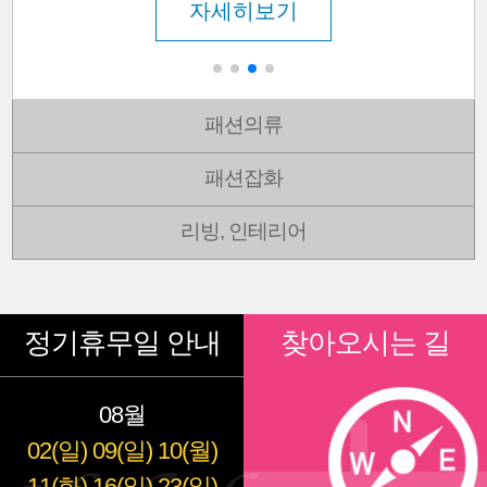
자세히보기
패션의류
패션잡화
리빙, 인테리어
정기휴무일 안내
찾아오시는 길
08월
02(일)
09(일)
10(월)