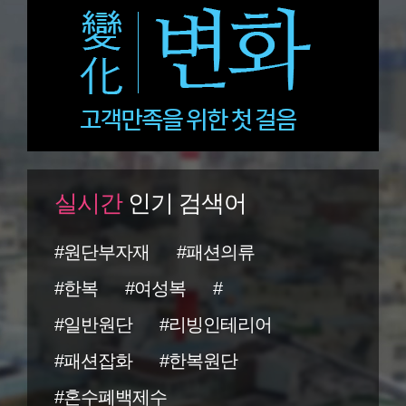
실시간
인기 검색어
#원단부자재
#패션의류
#한복
#여성복
#
#일반원단
#리빙인테리어
#패션잡화
#한복원단
#혼수폐백제수