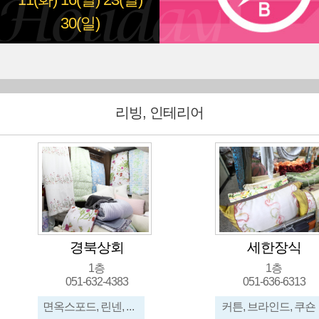
11(화)
16(일)
23(일)
30(일)
리빙, 인테리어
경북상회
세한장식
1층
1층
051-632-4383
051-636-6313
면옥스포드, 린넨, 100수, 인견, 침구 소품
커튼, 브라인드, 쿠숀