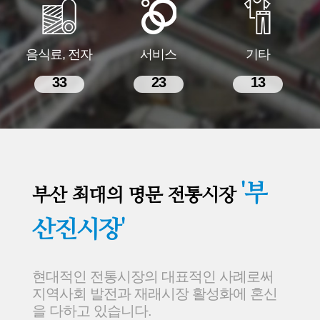
음식료, 전자
서비스
기타
33
23
13
'부
부산 최대의 명문 전통시장
산진시장'
현대적인 전통시장의 대표적인 사례로써
지역사회 발전과 재래시장 활성화에 혼신
을 다하고 있습니다.