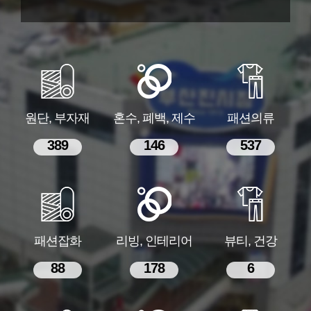
원단, 부자재
혼수, 폐백, 제수
패션의류
389
146
537
패션잡화
리빙, 인테리어
뷰티, 건강
88
178
6