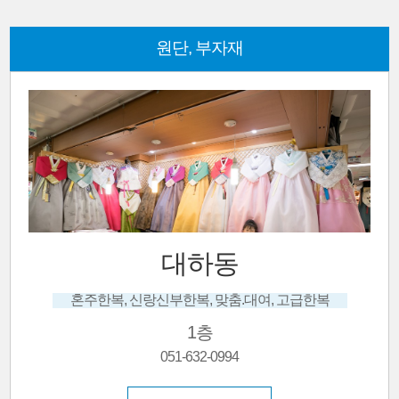
원단, 부자재
태원
대여, 고급한복
면원단, 인견, 맞춤
1층
051-632-0592