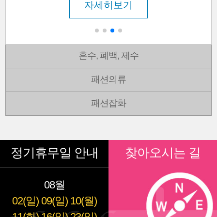
자세히보기
혼수, 폐백, 제수
패션의류
패션잡화
정기휴무일 안내
찾아오시는 길
08월
02(일)
09(일)
10(월)