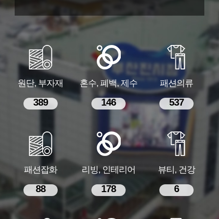
원단, 부자재
혼수, 폐백, 제수
패션의류
389
146
537
패션잡화
리빙, 인테리어
뷰티, 건강
88
178
6