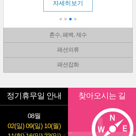
자세히보기
혼수, 폐백, 제수
패션의류
패션잡화
정기휴무일 안내
찾아오시는 길
08월
02(일)
09(일)
10(월)