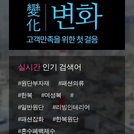
실시간
인기 검색어
#원단부자재
#패션의류
#한복
#여성복
#
#일반원단
#리빙인테리어
#패션잡화
#한복원단
#혼수폐백제수