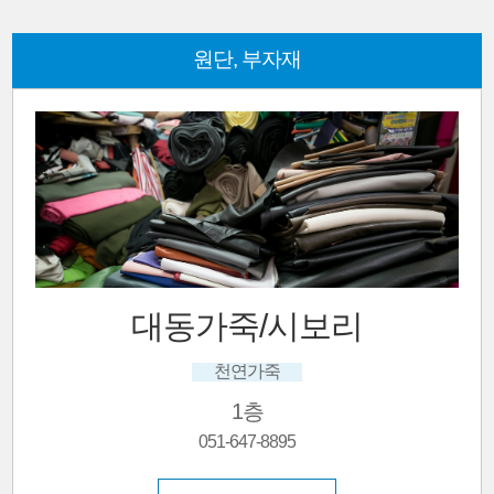
원단, 부자재
대동가죽/시보리
천연가죽
1층
051-647-8895