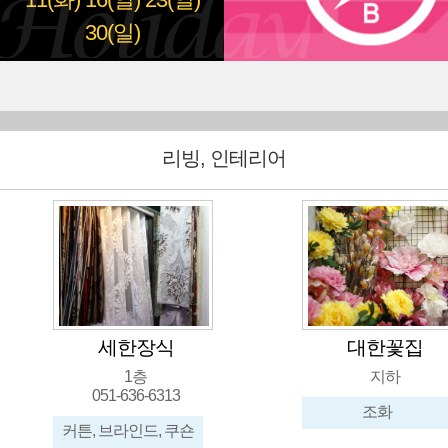
11(화)
16(일)
23(일)
30(일)
리빙, 인테리어
세한장식
대한꽃집
1층
지하
051-636-6313
조화
커튼, 브라인드, 쿠숀