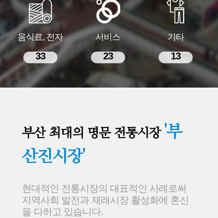
음식료, 전자
서비스
기타
33
23
13
'부
부산 최대의 명문 전통시장
산진시장'
현대적인 전통시장의 대표적인 사례로써
지역사회 발전과 재래시장 활성화에 혼신
을 다하고 있습니다.