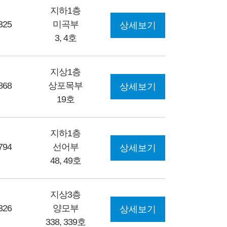
지하1층
325
미곡부
상세보기
3, 4호
지상1층
868
상포목부
상세보기
19호
지하1층
794
선어부
상세보기
48, 49호
지상3층
326
양모부
상세보기
338, 339호