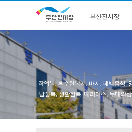
부산진시장
작업복, 혼수한복지, 바지, 페백음식, 양
남성복, 생활한복, 메리야스, 무대의상, 