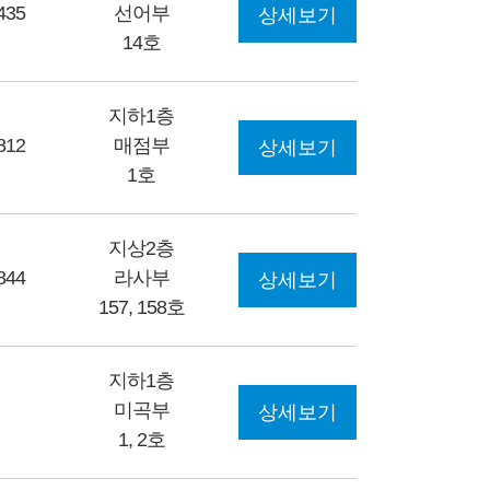
435
선어부
상세보기
14호
지하1층
812
매점부
상세보기
1호
지상2층
844
라사부
상세보기
157, 158호
지하1층
미곡부
상세보기
1, 2호