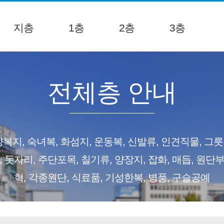
지층
1층
2층
3층
전체층 안내
복지, 숙녀복, 화섬지, 운동복, 신발류, 인견직물, 그릇,
돗자리, 주단포목, 칠기류, 양장지, 잡화, 매듭, 원단부
혁, 각종원단, 식료품, 기성한복, 병풍, 구슬공예