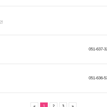
당면
051-637-3
051-636-5
«
1
2
3
»