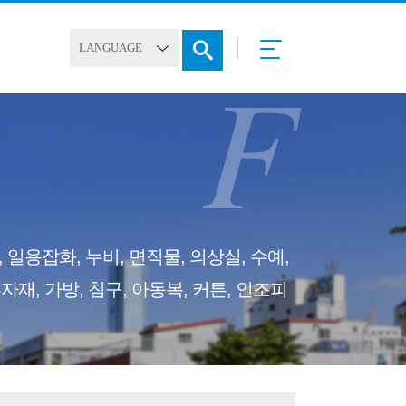
F
 일용잡화, 누비, 면직물, 의상실, 수예,
자재, 가방, 침구, 아동복, 커튼, 인조피