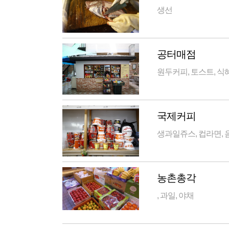
생선
공터매점
원두커피, 토스트, 식
국제커피
생과일쥬스, 컵라면, 
농촌총각
, 과일, 야채