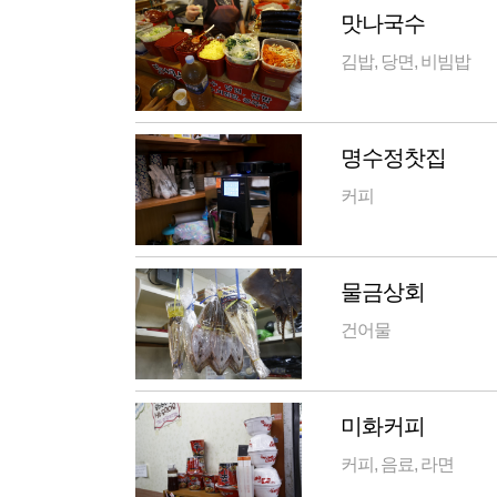
맛나국수
김밥, 당면, 비빔밥
명수정찻집
커피
물금상회
건어물
미화커피
커피, 음료, 라면