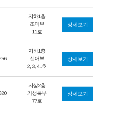
지하1층
조미부
상세보기
11호
지하1층
256
선어부
상세보기
2, 3, 4..호
지상2층
320
기성복부
상세보기
77호