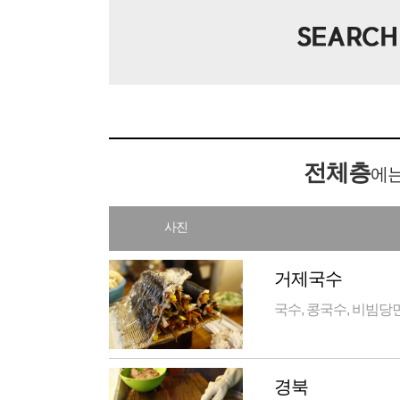
전체층
에는
사진
거제국수
국수, 콩국수, 비빔당면
경북