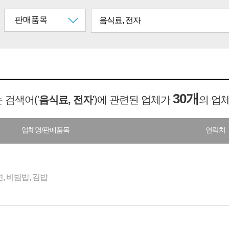
30개
 검색어('
음식료, 전자
')에 관련된 업체가
의 업
업체명/판매품목
연락처
, 비빔밥, 김밥