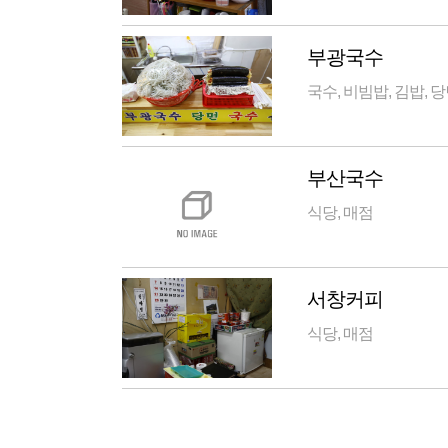
부광국수
국수, 비빔밥, 김밥, 
부산국수
식당, 매점
서창커피
식당, 매점