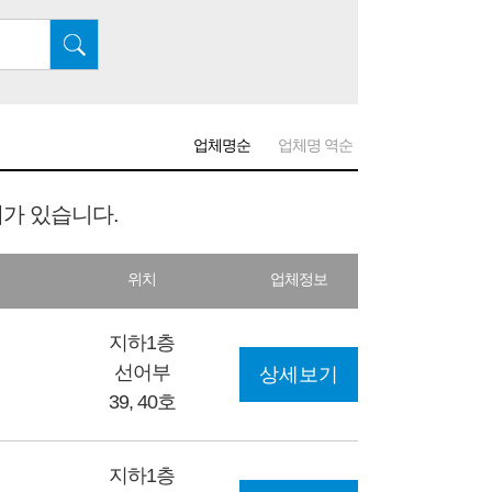
업체명순
업체명 역순
체가 있습니다.
위치
업체정보
지하1층
선어부
상세보기
39, 40호
지하1층