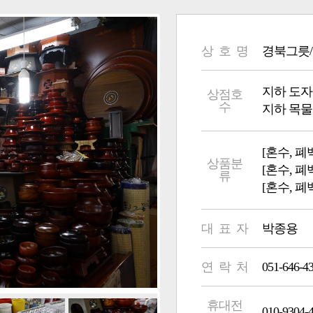
상 호 명
경북그릇
지하 도자기부 
상점호
수
지하 목물부
[혼수, 폐
상품분
[혼수, 폐
류
[혼수, 폐
대 표 자
박종용
연 락 처
051-646-4
휴대전
010-9304-