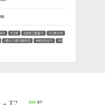
590
제수
#그릇
#경북그릇칠기
#그릇가게
#혼수그릇저렴한곳
#예단반상기
#유