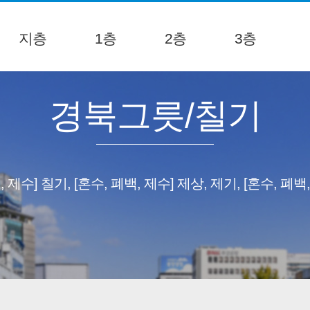
지층
1층
2층
3층
경북그릇/칠기
, 제수] 칠기, [혼수, 폐백, 제수] 제상, 제기, [혼수, 폐백