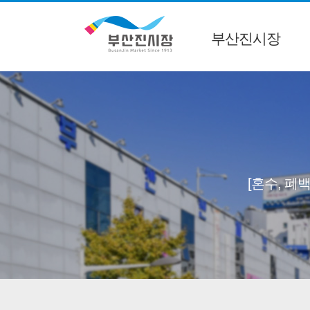
부산진시장
[혼수, 폐백