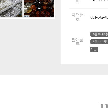
화
자택번
051-642-4
호
#혼수폐백
판매품
#혼수그릇
목
기...