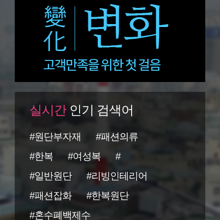
실시간
인기 검색어
#원단부자재
#패션의류
#한복
#여성복
#
#일반원단
#리빙인테리어
#패션잡화
#한복원단
#혼수폐백제수