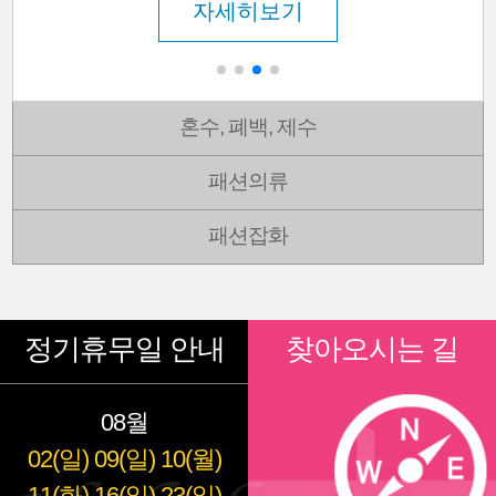
혼수, 폐백, 제수
패션의류
패션잡화
정기휴무일 안내
찾아오시는 길
08월
02(일)
09(일)
10(월)