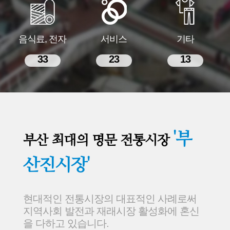
음식료, 전자
서비스
기타
33
23
13
'부
부산 최대의 명문 전통시장
산진시장'
현대적인 전통시장의 대표적인 사례로써
지역사회 발전과 재래시장 활성화에 혼신
을 다하고 있습니다.