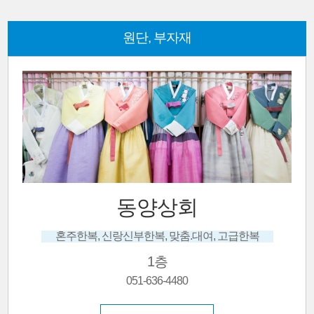
원단, 부자재
무지개
맞춤이불, 원단
1층
자세히보기