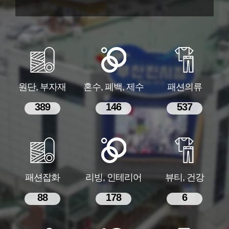
원단, 부자재
혼수, 폐백, 제수
패션의류
389
146
537
패션잡화
리빙, 인테리어
뷰티, 건강
88
178
6