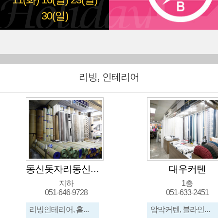
11(화)
16(일)
23(일)
30(일)
리빙, 인테리어
대우커텐
제일이불
1층
지하
051-633-2451
051-643-1818
암막커텐, 블라인드, 커텐원단, 우드블라인드, 콤비블라인드, 롤스크린, 쿠션
양모, 양모이불, 전기요