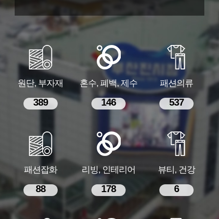
원단, 부자재
혼수, 폐백, 제수
패션의류
389
146
537
패션잡화
리빙, 인테리어
뷰티, 건강
88
178
6