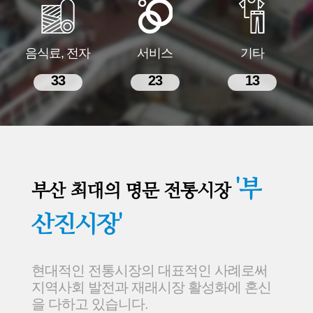
음식료, 전자
서비스
기타
33
23
13
'부
부산 최대의 명문 전통시장
산진시장'
현대적인 전통시장의 대표적인 사례로써
지역사회 발전과 재래시장 활성화에 혼신
을 다하고 있습니다.