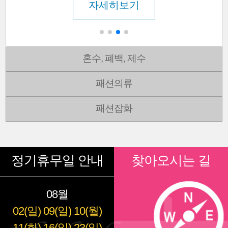
자세히보기
혼수, 폐백, 제수
패션의류
패션잡화
정기휴무일 안내
찾아오시는 길
08월
02(일)
09(일)
10(월)