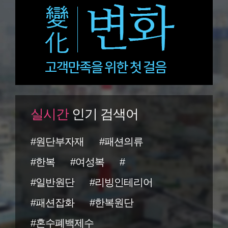
실시간
인기 검색어
#원단부자재
#패션의류
#한복
#여성복
#
#일반원단
#리빙인테리어
#패션잡화
#한복원단
#혼수폐백제수