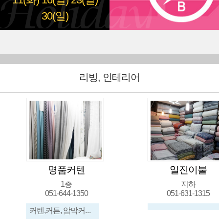
11(화)
16(일)
23(일)
30(일)
리빙, 인테리어
명품커텐
일진이불
1층
지하
051-644-1350
051-631-1315
커텐,커튼, 암막커텐,암막커튼, 블라인드, 콤비블라인드, 수입커텐,수입커튼, 우드블라인드, 쇼파커버링...