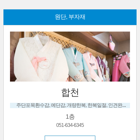
원단, 부자재
합천
주단포목환수감, 예단감, 개량한복, 한복일절, 인견완성품, 수의옷맞춤
1층
051-634-6345