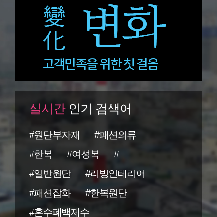
실시간
인기 검색어
#원단부자재
#패션의류
#한복
#여성복
#
#일반원단
#리빙인테리어
#패션잡화
#한복원단
#혼수폐백제수