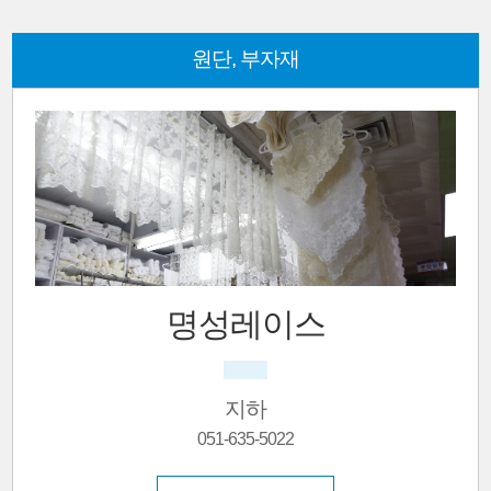
원단, 부자재
스
동우상사
쿠션, 가방원단
1층
051-631-6001