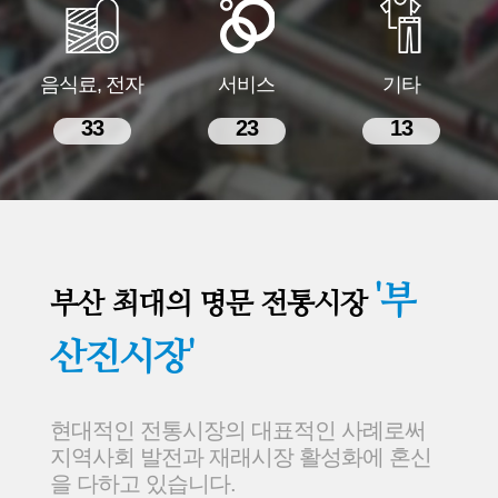
음식료, 전자
서비스
기타
33
23
13
'부
부산 최대의 명문 전통시장
산진시장'
현대적인 전통시장의 대표적인 사례로써
지역사회 발전과 재래시장 활성화에 혼신
을 다하고 있습니다.