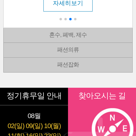
자세히보기
혼수, 폐백, 제수
패션의류
패션잡화
정기휴무일 안내
찾아오시는 길
08월
02(일)
09(일)
10(월)