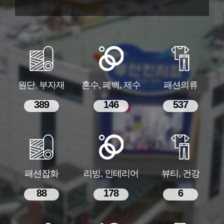
원단, 부자재
혼수, 폐백, 제수
패션의류
389
146
537
패션잡화
리빙, 인테리어
뷰티, 건강
88
178
6