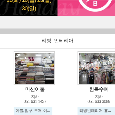
11(화)
16(일)
23(일)
30(일)
리빙, 인테리어
마산이불
한독수예
지하
지하
051-631-1437
051-633-3089
이불, 침구, 도매, 이불세트, 기숙사이불, 이불도매, 싱글이불, 퀸이불
리빙인테리어, 홈데코