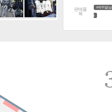
#케주얼(남
판매품
목
t