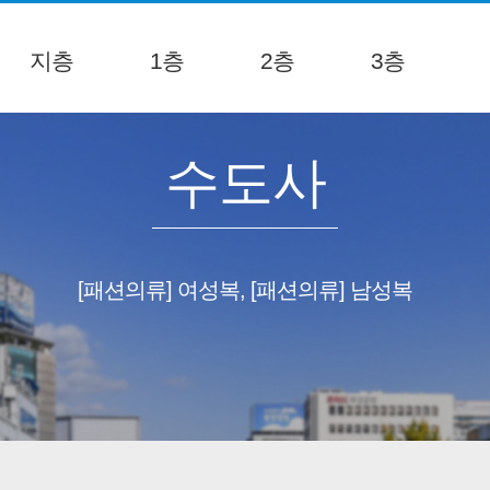
지층
1층
2층
3층
수도사
[패션의류] 여성복, [패션의류] 남성복