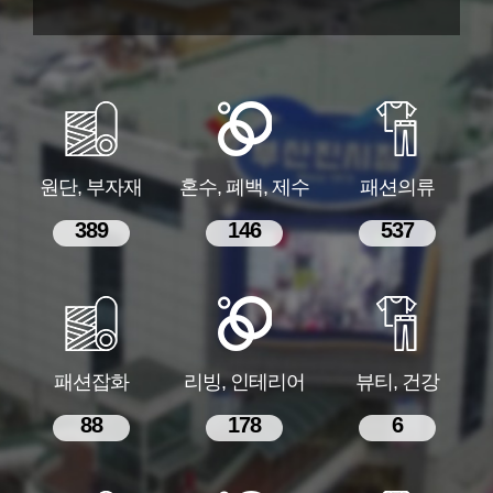
원단, 부자재
혼수, 폐백, 제수
패션의류
389
146
537
패션잡화
리빙, 인테리어
뷰티, 건강
88
178
6