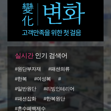
실시간
인기 검색어
#원단부자재
#패션의류
#한복
#여성복
#
#일반원단
#리빙인테리어
#패션잡화
#한복원단
#혼수폐백제수