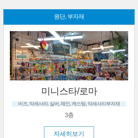
원단, 부자재
미니스타/로마
비즈, 악세사리, 실버, 체인, 캐스팅, 악세사리부자재
3층
자세히보기