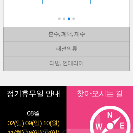
혼수, 폐백, 제수
패션의류
리빙, 인테리어
정기휴무일 안내
찾아오시는 길
08월
02(일)
09(일)
10(월)