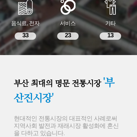
음식료, 전자
서비스
기타
33
23
13
'부
부산 최대의 명문 전통시장
산진시장'
현대적인 전통시장의 대표적인 사례로써
지역사회 발전과 재래시장 활성화에 혼신
을 다하고 있습니다.