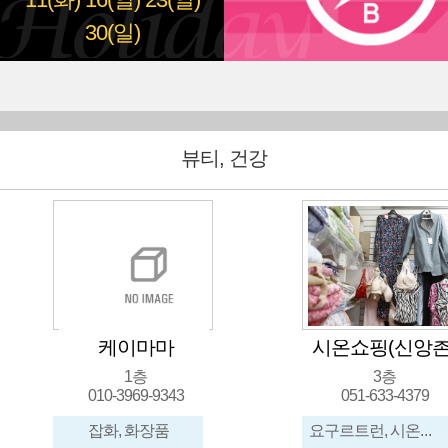
11(화)
16(일)
23(일)
30(일)
뷰티, 건강
케이마마
시온쇼핑(신앙촌
1층
3층
010-3969-9343
051-633-4379
잡화, 화장품
요구르트런, 시온식품, 신앙촌생명물간장, 이불