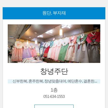
원단, 부자재
창녕주단
신부한복, 혼주한복, 창녕맞춤대여, 예단혼수, 결혼한복, 저고리, 창녕한복샷
1층
051-634-1553