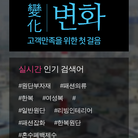
실시간
인기 검색어
#원단부자재
#패션의류
#한복
#여성복
#
#일반원단
#리빙인테리어
#패션잡화
#한복원단
#혼수폐백제수