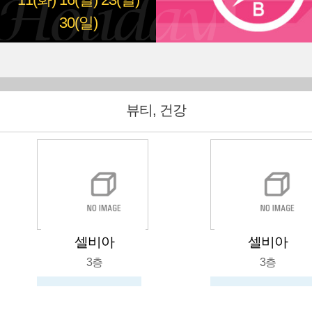
11(화)
16(일)
23(일)
30(일)
뷰티, 건강
셀비아
셀비아
3층
3층