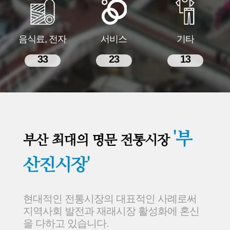
음식료, 전자
서비스
기타
33
23
13
'부
부산 최대의 명문 전통시장
산진시장'
현대적인 전통시장의 대표적인 사례로써
지역사회 발전과 재래시장 활성화에 혼신
을 다하고 있습니다.