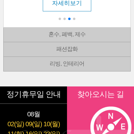
자세히보기
혼수, 폐백, 제수
패션잡화
리빙, 인테리어
정기휴무일 안내
찾아오시는 길
08월
02(일)
09(일)
10(월)