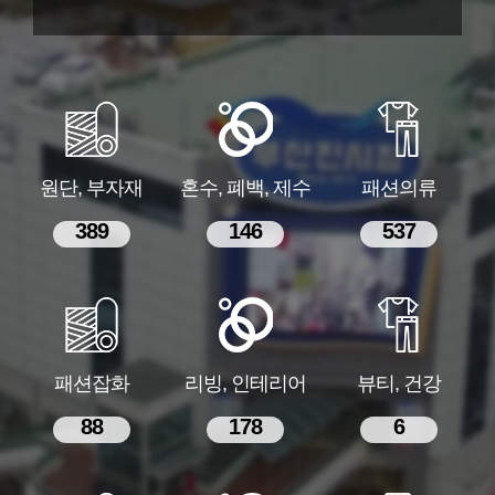
원단, 부자재
혼수, 폐백, 제수
패션의류
389
146
537
패션잡화
리빙, 인테리어
뷰티, 건강
88
178
6