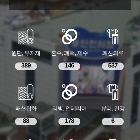
원단, 부자재
혼수, 폐백, 제수
패션의류
389
146
537
패션잡화
리빙, 인테리어
뷰티, 건강
88
178
6