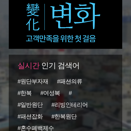
실시간
인기 검색어
#원단부자재
#패션의류
#한복
#여성복
#
#일반원단
#리빙인테리어
#패션잡화
#한복원단
#혼수폐백제수