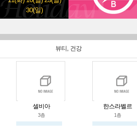
11(화)
16(일)
23(일)
30(일)
뷰티, 건강
한스라벨르
유림수입
1층
지하
051-636-2674
뷰티건강, 화장품, 신발, 가방, 메리야스, 수입잡