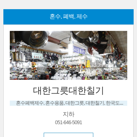
혼수, 폐백, 제수
현성칠기
혼수페백제수, 혼수용품, 남원제기,제상,각종상주문제작, 혼수용품(함꾸리기), 혼서지대필서비스, 남원칠기
지하
051-631-4274