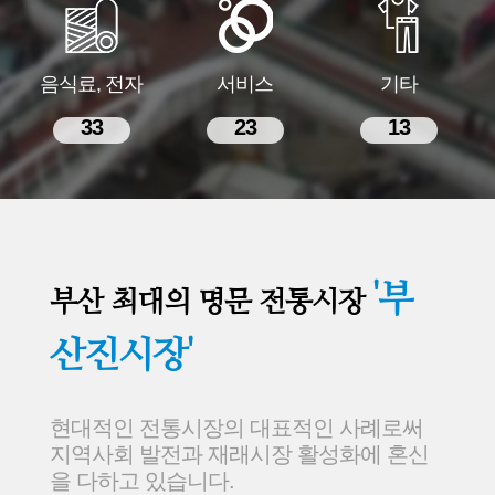
음식료, 전자
서비스
기타
33
23
13
'부
부산 최대의 명문 전통시장
산진시장'
현대적인 전통시장의 대표적인 사례로써
지역사회 발전과 재래시장 활성화에 혼신
을 다하고 있습니다.