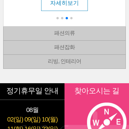
자세히보기
패션의류
패션잡화
리빙, 인테리어
정기휴무일 안내
찾아오시는 길
08월
02(일)
09(일)
10(월)