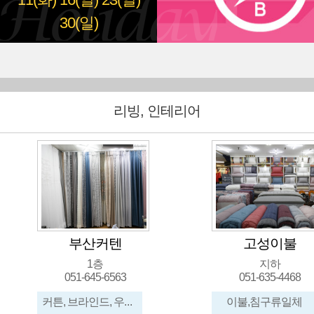
11(화)
16(일)
23(일)
30(일)
리빙, 인테리어
부산커텐
고성이불
1층
지하
051-645-6563
051-635-4468
커튼, 브라인드, 우드브라인드, 암막
이불,침구류일체