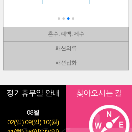
혼수, 폐백, 제수
패션의류
패션잡화
정기휴무일 안내
찾아오시는 길
08월
02(일)
09(일)
10(월)