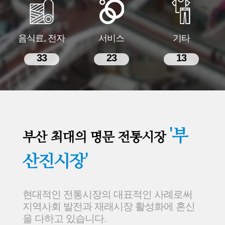
음식료, 전자
서비스
기타
33
23
13
'부
부산 최대의 명문 전통시장
산진시장'
현대적인 전통시장의 대표적인 사례로써
지역사회 발전과 재래시장 활성화에 혼신
을 다하고 있습니다.