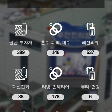
원단, 부자재
혼수, 폐백, 제수
패션의류
389
146
537
패션잡화
리빙, 인테리어
뷰티, 건강
88
178
6