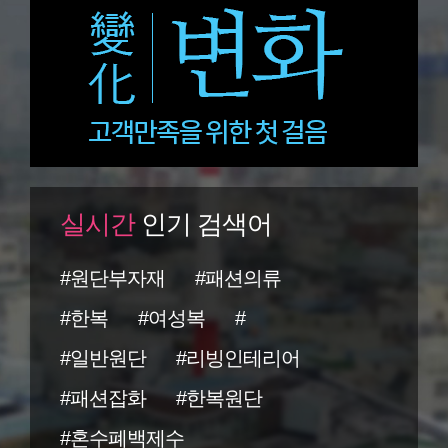
실시간
인기 검색어
#원단부자재
#패션의류
#한복
#여성복
#
#일반원단
#리빙인테리어
#패션잡화
#한복원단
#혼수폐백제수