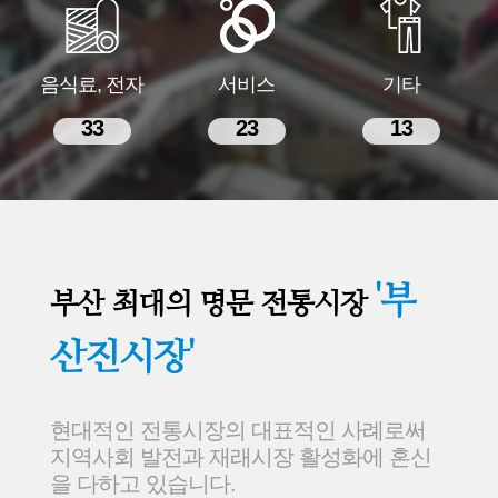
음식료, 전자
서비스
기타
33
23
13
'부
부산 최대의 명문 전통시장
산진시장'
현대적인 전통시장의 대표적인 사례로써
지역사회 발전과 재래시장 활성화에 혼신
을 다하고 있습니다.