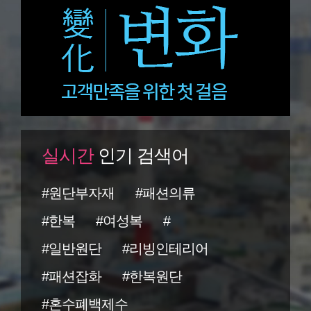
실시간
인기 검색어
#원단부자재
#패션의류
#한복
#여성복
#
#일반원단
#리빙인테리어
#패션잡화
#한복원단
#혼수폐백제수