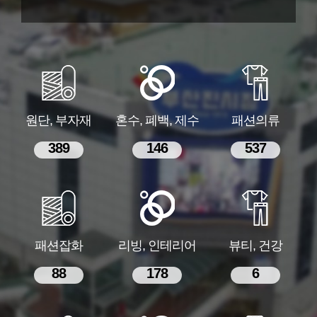
원단, 부자재
혼수, 폐백, 제수
패션의류
389
146
537
패션잡화
리빙, 인테리어
뷰티, 건강
88
178
6