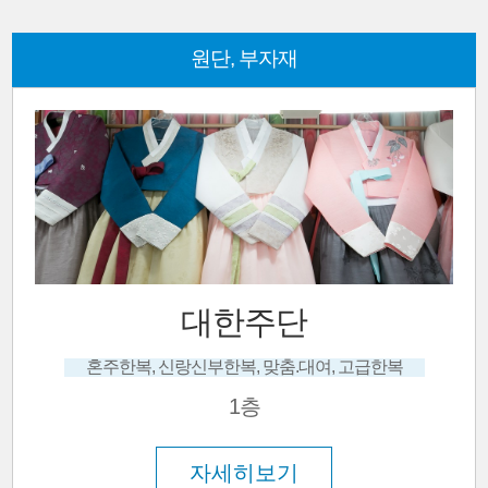
원단, 부자재
대한주단
혼주한복, 신랑신부한복, 맞춤.대여, 고급한복
1층
자세히보기