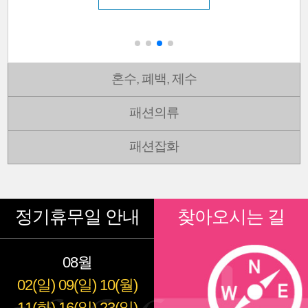
혼수, 폐백, 제수
패션의류
패션잡화
정기휴무일 안내
찾아오시는 길
08월
02(일)
09(일)
10(월)