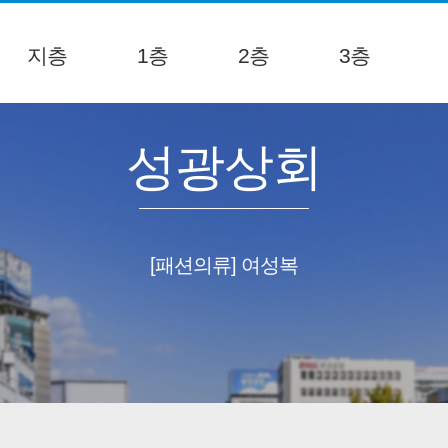
지층
1층
2층
3층
성광상회
[패션의류] 여성복