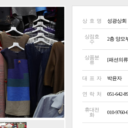
상 호 명
성광상회
상점호
2층 양모부 4
수
상품분
[패션의류
류
대 표 자
박윤자
연 락 처
051-642-8
휴대전
010-9760-
화