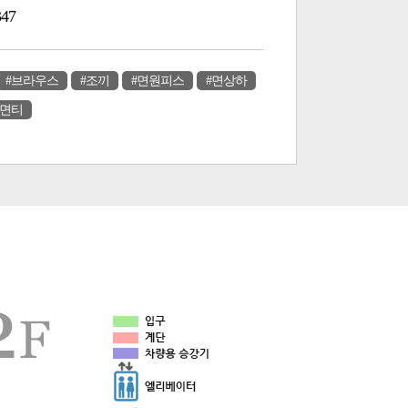
347
#브라우스
#조끼
#면원피스
#면상하
#면티