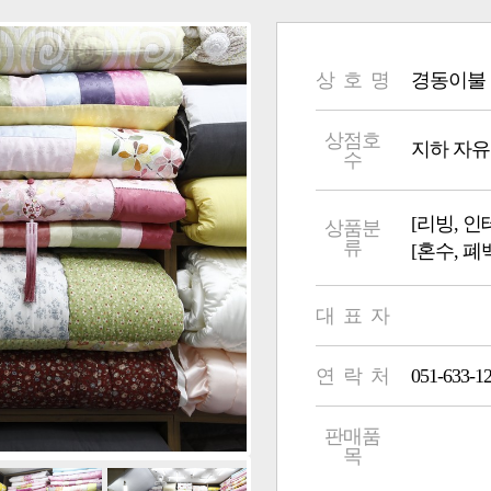
상 호 명
경동이불
상점호
지하 자유부 
수
[리빙, 인
상품분
류
[혼수, 폐
대 표 자
연 락 처
051-633-1
판매품
목