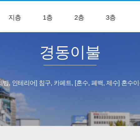
지층
1층
2층
3층
경동이불
리빙, 인테리어] 침구, 카페트, [혼수, 폐백, 제수] 혼수