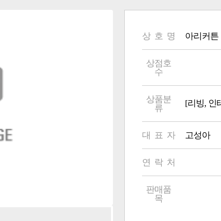
상 호 명
아리커튼
상점호
수
상품분
[리빙, 
류
대 표 자
고성아
연 락 처
판매품
목