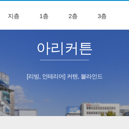
지층
1층
2층
3층
아리커튼
[리빙, 인테리어] 커텐, 블라인드