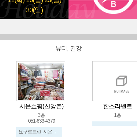
11(화)
16(일)
23(일)
30(일)
뷰티, 건강
한스라벨르
셀비아
1층
3층