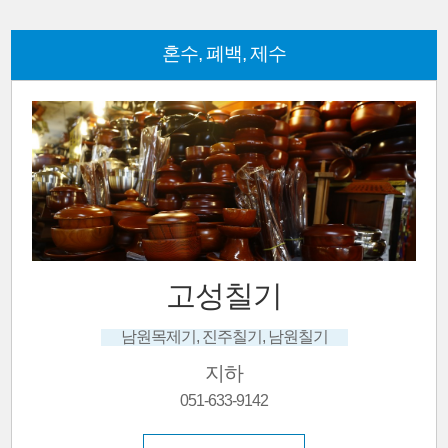
혼수, 폐백, 제수
수정이불
담요, 전기요, 요커버
지하
051-642-7148