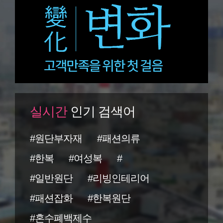
실시간
인기 검색어
#원단부자재
#패션의류
#한복
#여성복
#
#일반원단
#리빙인테리어
#패션잡화
#한복원단
#혼수폐백제수