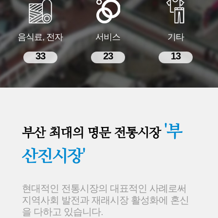
음식료, 전자
서비스
기타
33
23
13
'부
부산 최대의 명문 전통시장
산진시장'
현대적인 전통시장의 대표적인 사례로써
지역사회 발전과 재래시장 활성화에 혼신
을 다하고 있습니다.