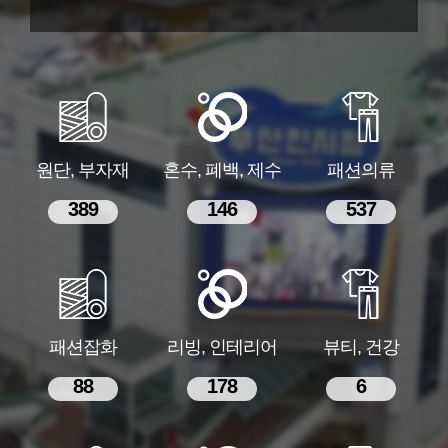
원단, 부자재
혼수, 폐백, 제수
패션의류
389
146
537
패션잡화
리빙, 인테리어
뷰티, 건강
88
178
6