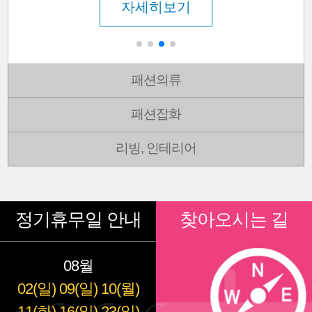
자세히보기
패션의류
패션잡화
리빙, 인테리어
정기휴무일 안내
찾아오시는 길
08월
02(일)
09(일)
10(월)