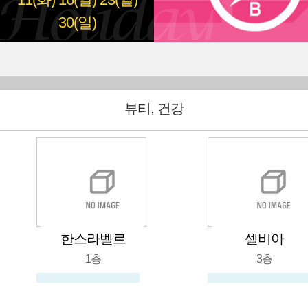
11(화)
16(일)
23(일)
30(일)
뷰티, 건강
한스라벨르
셀비아
1층
3층