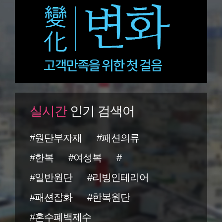
실시간
인기 검색어
#원단부자재
#패션의류
#한복
#여성복
#
#일반원단
#리빙인테리어
#패션잡화
#한복원단
#혼수폐백제수