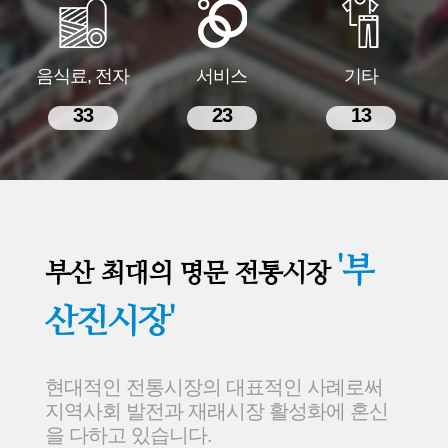
음식료, 전자
서비스
기타
33
23
13
'부
부산 최대의 명문 전통시장
산진시장'
현대적인 전통시장의 대표적인 사례로써
지역사회 발전과 재래시장 활성화에 혼신
을 다하고 있습니다.