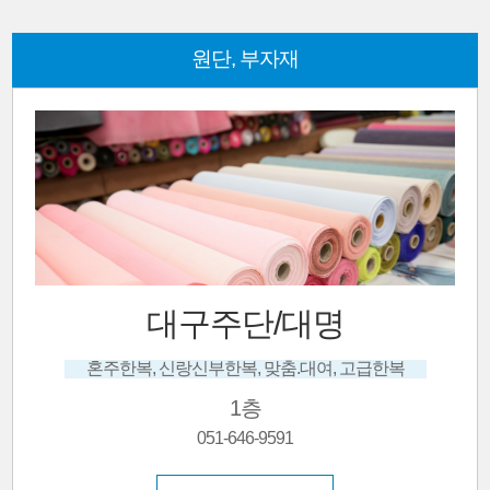
원단, 부자재
대구주단/대명
혼주한복, 신랑신부한복, 맞춤.대여, 고급한복
1층
051-646-9591