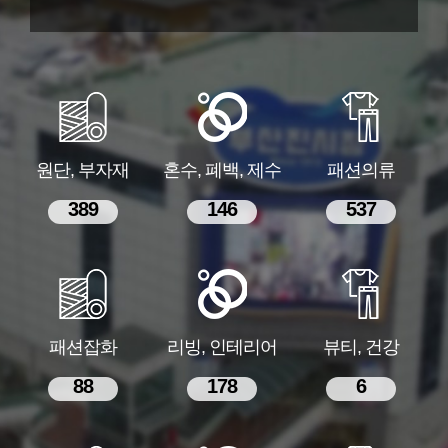
원단, 부자재
혼수, 폐백, 제수
패션의류
389
146
537
패션잡화
리빙, 인테리어
뷰티, 건강
88
178
6