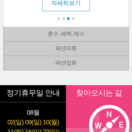
자세히보기
혼수, 폐백, 제수
패션의류
패션잡화
정기휴무일 안내
찾아오시는 길
08월
02(일)
09(일)
10(월)